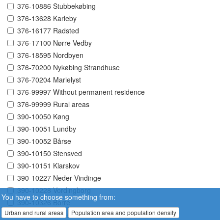
376-10886 Stubbekøbing
376-13628 Karleby
376-16177 Radsted
376-17100 Nørre Vedby
376-18595 Nordbyen
376-70200 Nykøbing Strandhuse
376-70204 Marielyst
376-99997 Without permanent residence
376-99999 Rural areas
390-10050 Køng
390-10051 Lundby
390-10052 Bårse
390-10150 Stensved
390-10151 Klarskov
390-10227 Neder Vindinge
390-10228 Vordingborg
You have to choose something from:
390-10326 Borre
Urban and rural areas
Population area and population density
390-10330 Kalvehave