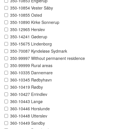
350-10853 Englerup
350-10854 Vester Såby
350-10855 Osted
350-10890 Kirke Sonnerup
350-12965 Herslev
350-14241 Gøderup
350-15675 Lindenborg
350-70087 Kyndeløse Sydmark
350-99997 Without permanent residence
350-99999 Rural areas
360-10335 Dannemare
360-10345 Rødbyhavn
360-10419 Rødby
360-10427 Errindlev
360-10443 Langø
360-10446 Horslunde
360-10448 Utterslev
360-10449 Sandby