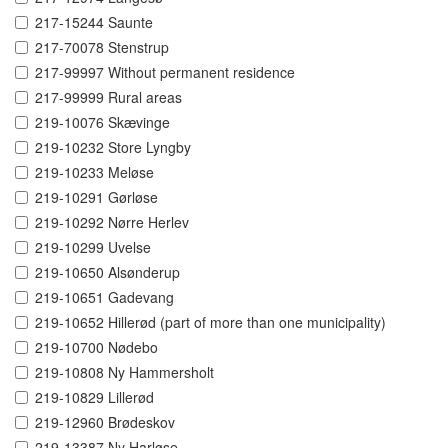
217-15244 Saunte
217-70078 Stenstrup
217-99997 Without permanent residence
217-99999 Rural areas
219-10076 Skævinge
219-10232 Store Lyngby
219-10233 Meløse
219-10291 Gørløse
219-10292 Nørre Herlev
219-10299 Uvelse
219-10650 Alsønderup
219-10651 Gadevang
219-10652 Hillerød (part of more than one municipality)
219-10700 Nødebo
219-10808 Ny Hammersholt
219-10829 Lillerød
219-12960 Brødeskov
219-13387 Ny Harløse