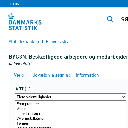
DST.DK
Statistikbanken
Erhvervsliv
BYG3N:
Beskæftigede arbejdere og medarbejdend
Enhed : Antal
Vælg
Udvælg via søgning
Information
ART
(16)