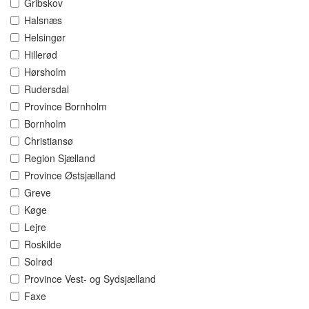
Gribskov
Halsnæs
Helsingør
Hillerød
Hørsholm
Rudersdal
Province Bornholm
Bornholm
Christiansø
Region Sjælland
Province Østsjælland
Greve
Køge
Lejre
Roskilde
Solrød
Province Vest- og Sydsjælland
Faxe