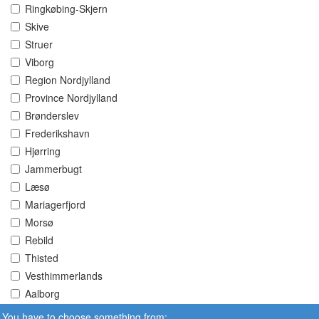
Ringkøbing-Skjern
Skive
Struer
Viborg
Region Nordjylland
Province Nordjylland
Brønderslev
Frederikshavn
Hjørring
Jammerbugt
Læsø
Mariagerfjord
Morsø
Rebild
Thisted
Vesthimmerlands
Aalborg
You have to choose something from: