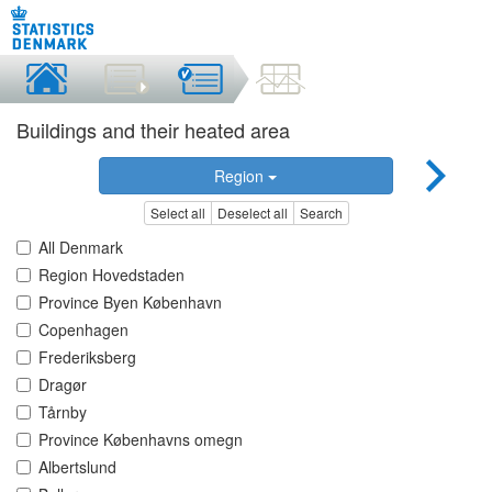
Buildings and their heated area
Region
Select all
Deselect all
Search
All Denmark
Region Hovedstaden
Province Byen København
Copenhagen
Frederiksberg
Dragør
Tårnby
Province Københavns omegn
Albertslund