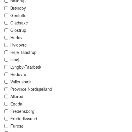
Ballerup
Brøndby
Gentofte
Gladsaxe
Glostrup
Herlev
Hvidovre
Høje-Taastrup
Ishøj
Lyngby-Taarbæk
Rødovre
Vallensbæk
Province Nordsjælland
Allerød
Egedal
Fredensborg
Frederikssund
Furesø