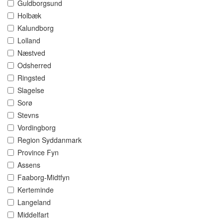
Guldborgsund
Holbæk
Kalundborg
Lolland
Næstved
Odsherred
Ringsted
Slagelse
Sorø
Stevns
Vordingborg
Region Syddanmark
Province Fyn
Assens
Faaborg-Midtfyn
Kerteminde
Langeland
Middelfart