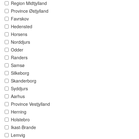
Region Midtjylland
Province Østjylland
Favrskov
Hedensted
Horsens
Norddjurs
Odder
Randers
Samsø
Silkeborg
Skanderborg
Syddjurs
Aarhus
Province Vestjylland
Herning
Holstebro
Ikast-Brande
Lemvig