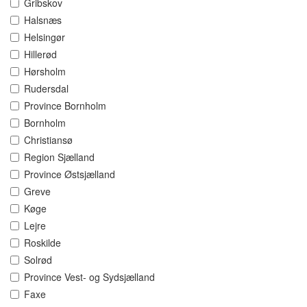
Gribskov
Halsnæs
Helsingør
Hillerød
Hørsholm
Rudersdal
Province Bornholm
Bornholm
Christiansø
Region Sjælland
Province Østsjælland
Greve
Køge
Lejre
Roskilde
Solrød
Province Vest- og Sydsjælland
Faxe