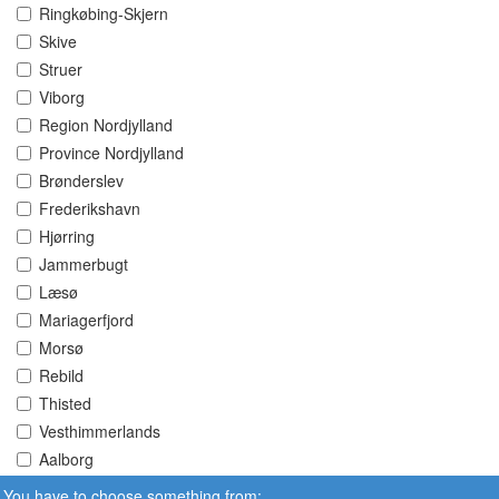
Ringkøbing-Skjern
Skive
Struer
Viborg
Region Nordjylland
Province Nordjylland
Brønderslev
Frederikshavn
Hjørring
Jammerbugt
Læsø
Mariagerfjord
Morsø
Rebild
Thisted
Vesthimmerlands
Aalborg
You have to choose something from: