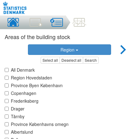
Areas of the building stock
Region
Select all
Deselect all
Search
All Denmark
Region Hovedstaden
Province Byen København
Copenhagen
Frederiksberg
Dragør
Tårnby
Province Københavns omegn
Albertslund