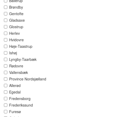
Ballerup
Brøndby
Gentofte
Gladsaxe
Glostrup
Herlev
Hvidovre
Høje-Taastrup
Ishøj
Lyngby-Taarbæk
Rødovre
Vallensbæk
Province Nordsjælland
Allerød
Egedal
Fredensborg
Frederikssund
Furesø