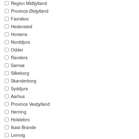
Region Midtjylland
Province Østjylland
Favrskov
Hedensted
Horsens
Norddjurs
Odder
Randers
Samsø
Silkeborg
Skanderborg
Syddjurs
Aarhus
Province Vestjylland
Herning
Holstebro
Ikast-Brande
Lemvig