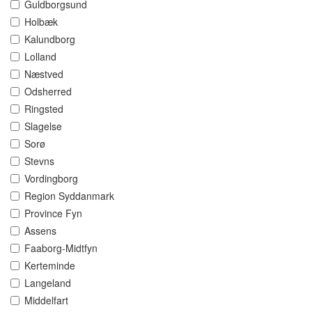
Guldborgsund
Holbæk
Kalundborg
Lolland
Næstved
Odsherred
Ringsted
Slagelse
Sorø
Stevns
Vordingborg
Region Syddanmark
Province Fyn
Assens
Faaborg-Midtfyn
Kerteminde
Langeland
Middelfart