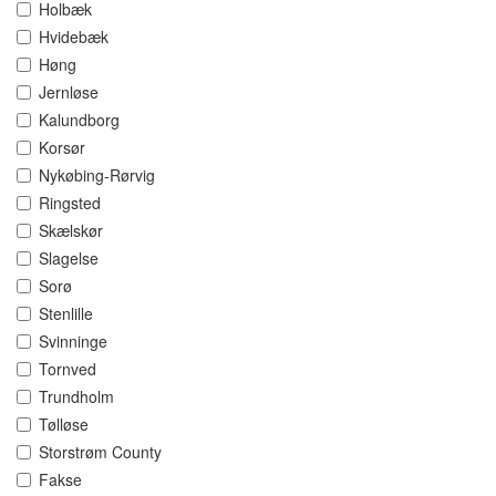
Holbæk
Hvidebæk
Høng
Jernløse
Kalundborg
Korsør
Nykøbing-Rørvig
Ringsted
Skælskør
Slagelse
Sorø
Stenlille
Svinninge
Tornved
Trundholm
Tølløse
Storstrøm County
Fakse