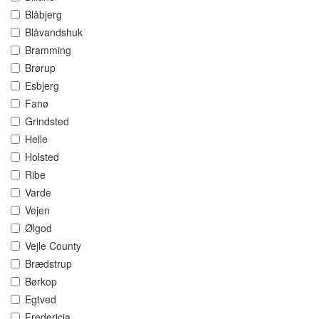
Blåbjerg
Blåvandshuk
Bramming
Brørup
Esbjerg
Fanø
Grindsted
Helle
Holsted
Ribe
Varde
Vejen
Ølgod
Vejle County
Brædstrup
Børkop
Egtved
Fredericia