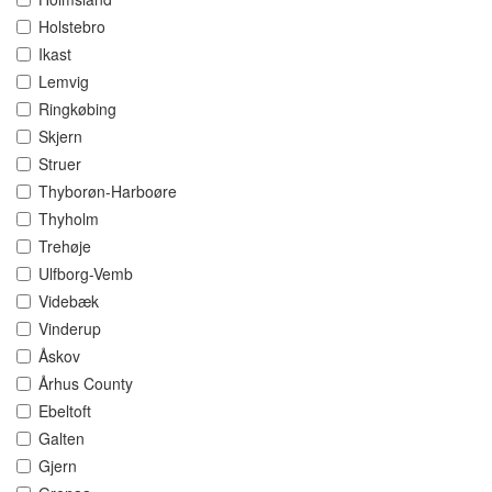
Holstebro
Ikast
Lemvig
Ringkøbing
Skjern
Struer
Thyborøn-Harboøre
Thyholm
Trehøje
Ulfborg-Vemb
Videbæk
Vinderup
Åskov
Århus County
Ebeltoft
Galten
Gjern