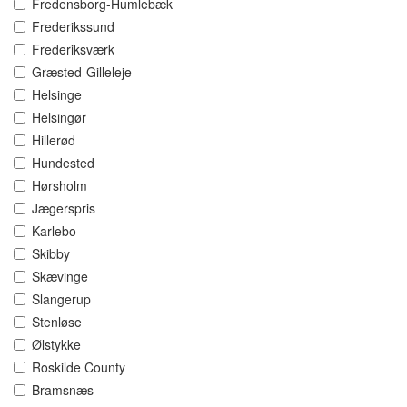
Fredensborg-Humlebæk
Frederikssund
Frederiksværk
Græsted-Gilleleje
Helsinge
Helsingør
Hillerød
Hundested
Hørsholm
Jægerspris
Karlebo
Skibby
Skævinge
Slangerup
Stenløse
Ølstykke
Roskilde County
Bramsnæs