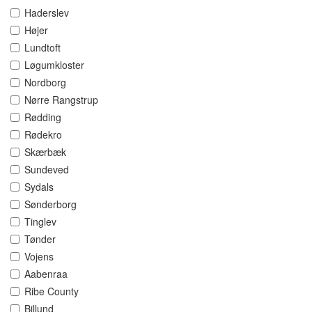
Haderslev
Højer
Lundtoft
Løgumkloster
Nordborg
Nørre Rangstrup
Rødding
Rødekro
Skærbæk
Sundeved
Sydals
Sønderborg
Tinglev
Tønder
Vojens
Aabenraa
Ribe County
Billund