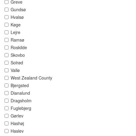
Greve
Gundsø
Hvalsø
Køge
Lejre
Ramsø
Roskilde
Skovbo
Solrød
Vallø
West Zealand County
Bjergsted
Dianalund
Dragsholm
Fuglebjerg
Gørlev
Hashøj
Haslev