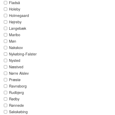
Fladså
Holeby
Holmegaard
Højreby
Langebæk
Maribo
Møn
Nakskov
Nykøbing-Falster
Nysted
Næstved
Nørre Alslev
Præstø
Ravnsborg
Rudbjerg
Rødby
Rønnede
Sakskøbing