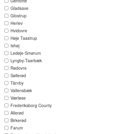
Gentofte
Gladsaxe
Glostrup
Herlev
Hvidovre
Høje Taastrup
Ishøj
Ledøje-Smørum
Lyngby-Taarbæk
Rødovre
Søllerød
Tårnby
Vallensbæk
Værløse
Frederiksborg County
Allerød
Birkerød
Farum