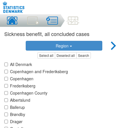
Sickness benefit, all concluded cases
Region
Select all
Deselect all
Search
All Denmark
Copenhagen and Frederiksberg
Copenhagen
Frederiksberg
Copenhagen County
Albertslund
Ballerup
Brøndby
Dragør