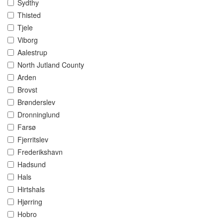
Sydthy
Thisted
Tjele
Viborg
Aalestrup
North Jutland County
Arden
Brovst
Brønderslev
Dronninglund
Farsø
Fjerritslev
Frederikshavn
Hadsund
Hals
Hirtshals
Hjørring
Hobro