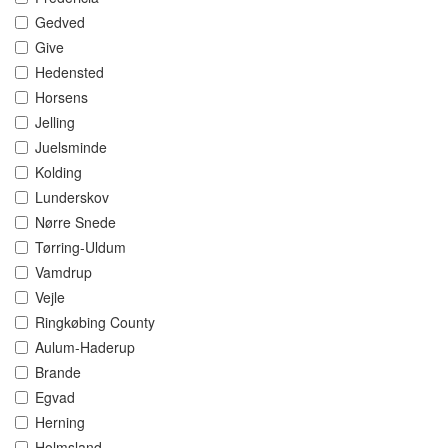
Gedved
Give
Hedensted
Horsens
Jelling
Juelsminde
Kolding
Lunderskov
Nørre Snede
Tørring-Uldum
Vamdrup
Vejle
Ringkøbing County
Aulum-Haderup
Brande
Egvad
Herning
Holmsland