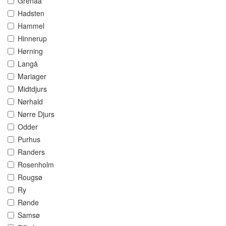
Grenaa
Hadsten
Hammel
Hinnerup
Hørning
Langå
Mariager
Midtdjurs
Nørhald
Nørre Djurs
Odder
Purhus
Randers
Rosenholm
Rougsø
Ry
Rønde
Samsø