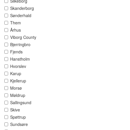
Silkeborg
Skanderborg
Sønderhald
Them
Århus
Viborg County
Bjerringbro
Fjends
Hanstholm
Hvorslev
Karup
Kjellerup
Morsø
Møldrup
Sallingsund
Skive
Spøttrup
Sundsøre