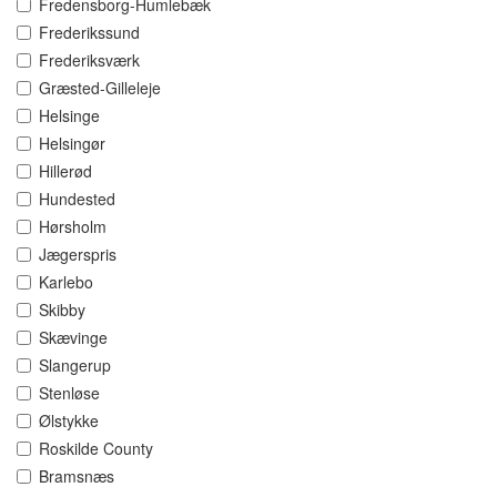
Fredensborg-Humlebæk
Frederikssund
Frederiksværk
Græsted-Gilleleje
Helsinge
Helsingør
Hillerød
Hundested
Hørsholm
Jægerspris
Karlebo
Skibby
Skævinge
Slangerup
Stenløse
Ølstykke
Roskilde County
Bramsnæs