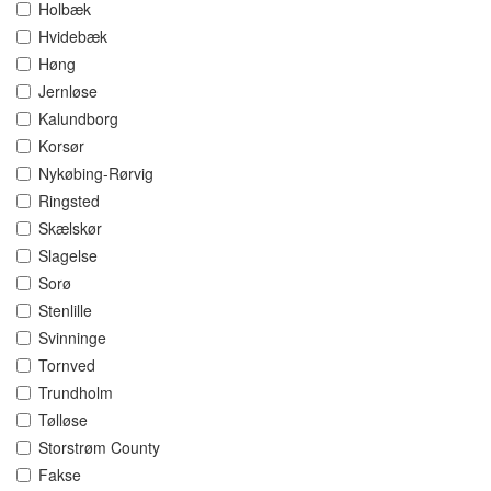
Holbæk
Hvidebæk
Høng
Jernløse
Kalundborg
Korsør
Nykøbing-Rørvig
Ringsted
Skælskør
Slagelse
Sorø
Stenlille
Svinninge
Tornved
Trundholm
Tølløse
Storstrøm County
Fakse