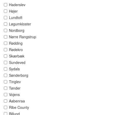
Haderslev
Højer
Lundtoft
Løgumkloster
Nordborg
Nørre Rangstrup
Rødding
Rødekro
Skærbæk
Sundeved
Sydals
Sønderborg
Tinglev
Tønder
Vojens
Aabenraa
Ribe County
Billund