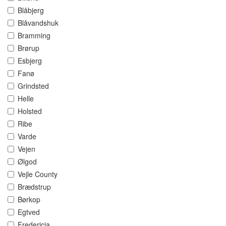
Blåbjerg
Blåvandshuk
Bramming
Brørup
Esbjerg
Fanø
Grindsted
Helle
Holsted
Ribe
Varde
Vejen
Ølgod
Vejle County
Brædstrup
Børkop
Egtved
Fredericia