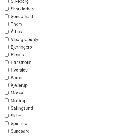
Silkeborg
Skanderborg
Sønderhald
Them
Århus
Viborg County
Bjerringbro
Fjends
Hanstholm
Hvorslev
Karup
Kjellerup
Morsø
Møldrup
Sallingsund
Skive
Spøttrup
Sundsøre