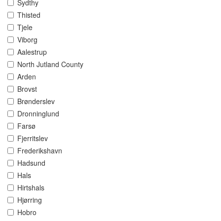
Sydthy
Thisted
Tjele
Viborg
Aalestrup
North Jutland County
Arden
Brovst
Brønderslev
Dronninglund
Farsø
Fjerritslev
Frederikshavn
Hadsund
Hals
Hirtshals
Hjørring
Hobro