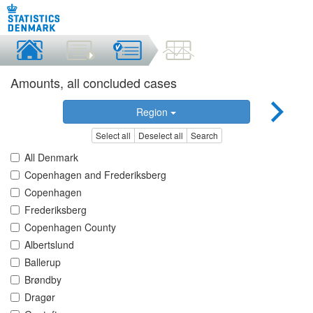
Amounts, all concluded cases
Region
Select all
Deselect all
Search
All Denmark
Copenhagen and Frederiksberg
Copenhagen
Frederiksberg
Copenhagen County
Albertslund
Ballerup
Brøndby
Dragør