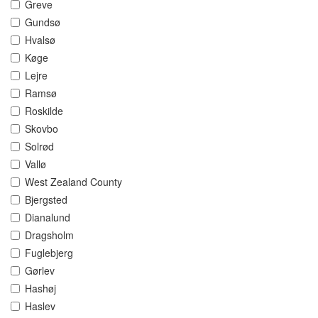
Greve
Gundsø
Hvalsø
Køge
Lejre
Ramsø
Roskilde
Skovbo
Solrød
Vallø
West Zealand County
Bjergsted
Dianalund
Dragsholm
Fuglebjerg
Gørlev
Hashøj
Haslev