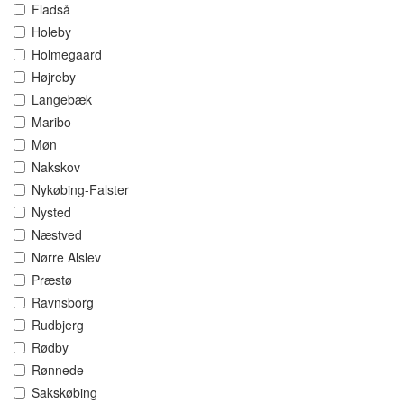
Fladså
Holeby
Holmegaard
Højreby
Langebæk
Maribo
Møn
Nakskov
Nykøbing-Falster
Nysted
Næstved
Nørre Alslev
Præstø
Ravnsborg
Rudbjerg
Rødby
Rønnede
Sakskøbing