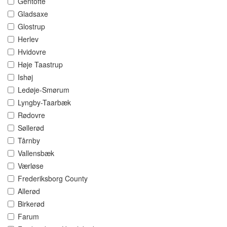
Gentofte
Gladsaxe
Glostrup
Herlev
Hvidovre
Høje Taastrup
Ishøj
Ledøje-Smørum
Lyngby-Taarbæk
Rødovre
Søllerød
Tårnby
Vallensbæk
Værløse
Frederiksborg County
Allerød
Birkerød
Farum