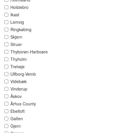
Holstebro
Ikast
Lemvig
Ringkøbing
Skjern
Struer
Thyborøn-Harboøre
Thyholm
Trehøje
Ulfborg-Vemb
Videbæk
Vinderup
Åskov
Århus County
Ebeltoft
Galten
Gjern