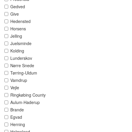
Gedved
Give
Hedensted
Horsens
Jelling
Juelsminde
Kolding
Lunderskov
Nørre Snede
Tørring-Uldum
Vamdrup
Vejle
Ringkøbing County
Aulum-Haderup
Brande
Egvad
Herning
Holmsland