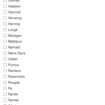
Grenaa
Hadsten
Hammel
Hinnerup
Hørning
Langå
Mariager
Midtdjurs
Nørhald
Nørre Djurs
Odder
Purhus
Randers
Rosenholm
Rougsø
Ry
Rønde
Samsø