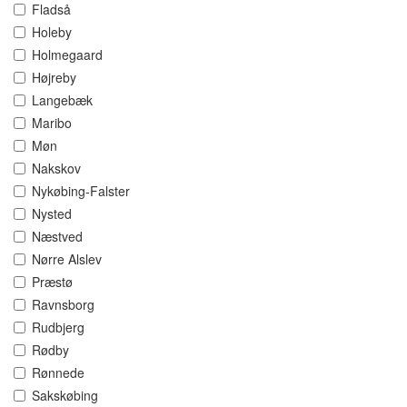
Fladså
Holeby
Holmegaard
Højreby
Langebæk
Maribo
Møn
Nakskov
Nykøbing-Falster
Nysted
Næstved
Nørre Alslev
Præstø
Ravnsborg
Rudbjerg
Rødby
Rønnede
Sakskøbing