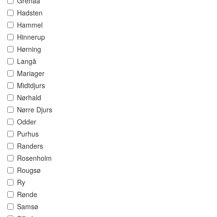
Grenaa
Hadsten
Hammel
Hinnerup
Hørning
Langå
Mariager
Midtdjurs
Nørhald
Nørre Djurs
Odder
Purhus
Randers
Rosenholm
Rougsø
Ry
Rønde
Samsø