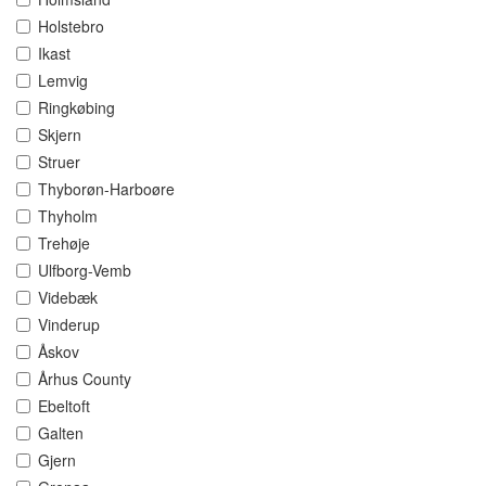
Holstebro
Ikast
Lemvig
Ringkøbing
Skjern
Struer
Thyborøn-Harboøre
Thyholm
Trehøje
Ulfborg-Vemb
Videbæk
Vinderup
Åskov
Århus County
Ebeltoft
Galten
Gjern