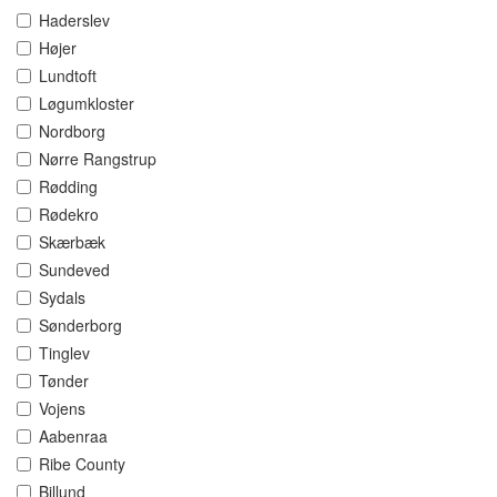
Haderslev
Højer
Lundtoft
Løgumkloster
Nordborg
Nørre Rangstrup
Rødding
Rødekro
Skærbæk
Sundeved
Sydals
Sønderborg
Tinglev
Tønder
Vojens
Aabenraa
Ribe County
Billund