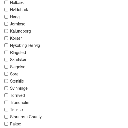
Holbæk
Hvidebæk
Høng
Jernløse
Kalundborg
Korsør
Nykøbing-Rørvig
Ringsted
Skælskør
Slagelse
Sorø
Stenlille
Svinninge
Tornved
Trundholm
Tølløse
Storstrøm County
Fakse