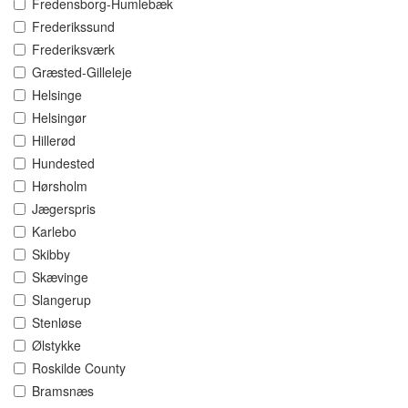
Fredensborg-Humlebæk
Frederikssund
Frederiksværk
Græsted-Gilleleje
Helsinge
Helsingør
Hillerød
Hundested
Hørsholm
Jægerspris
Karlebo
Skibby
Skævinge
Slangerup
Stenløse
Ølstykke
Roskilde County
Bramsnæs