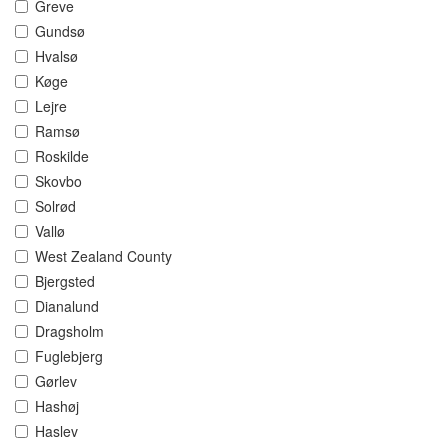
Greve
Gundsø
Hvalsø
Køge
Lejre
Ramsø
Roskilde
Skovbo
Solrød
Vallø
West Zealand County
Bjergsted
Dianalund
Dragsholm
Fuglebjerg
Gørlev
Hashøj
Haslev