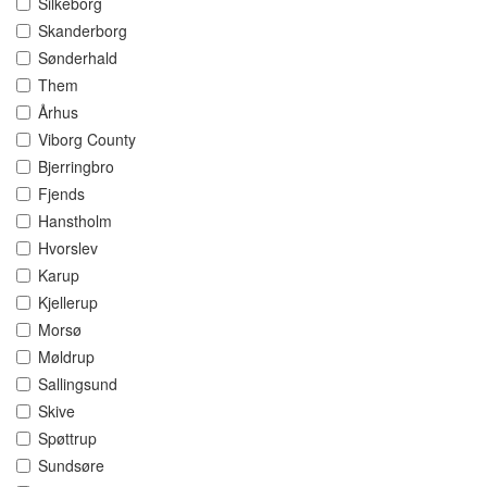
Silkeborg
Skanderborg
Sønderhald
Them
Århus
Viborg County
Bjerringbro
Fjends
Hanstholm
Hvorslev
Karup
Kjellerup
Morsø
Møldrup
Sallingsund
Skive
Spøttrup
Sundsøre