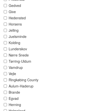
Gedved
Give
Hedensted
Horsens
Jelling
Juelsminde
Kolding
Lunderskov
Nørre Snede
Tørring-Uldum
Vamdrup
Vejle
Ringkøbing County
Aulum-Haderup
Brande
Egvad
Herning
Holmsland