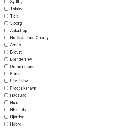
Sydthy
Thisted
Tjele
Viborg
Aalestrup
North Jutland County
Arden
Brovst
Brønderslev
Dronninglund
Farsø
Fjerritslev
Frederikshavn
Hadsund
Hals
Hirtshals
Hjørring
Hobro