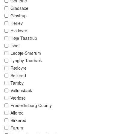
Gentofte
Gladsaxe
Glostrup
Herlev
Hvidovre
Høje Taastrup
Ishøj
Ledøje-Smørum
Lyngby-Taarbæk
Rødovre
Søllerød
Tårnby
Vallensbæk
Værløse
Frederiksborg County
Allerød
Birkerød
Farum