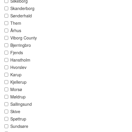
Silkeborg
Skanderborg
Sønderhald
Them
Århus
Viborg County
Bjerringbro
Fjends
Hanstholm
Hvorslev
Karup
Kjellerup
Morsø
Møldrup
Sallingsund
Skive
Spøttrup
Sundsøre