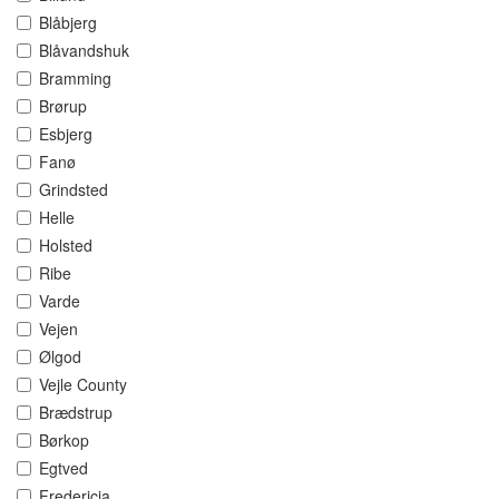
Blåbjerg
Blåvandshuk
Bramming
Brørup
Esbjerg
Fanø
Grindsted
Helle
Holsted
Ribe
Varde
Vejen
Ølgod
Vejle County
Brædstrup
Børkop
Egtved
Fredericia