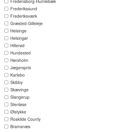
Fredensborg-Humlebæk
Frederikssund
Frederiksværk
Græsted-Gilleleje
Helsinge
Helsingør
Hillerød
Hundested
Hørsholm
Jægerspris
Karlebo
Skibby
Skævinge
Slangerup
Stenløse
Ølstykke
Roskilde County
Bramsnæs