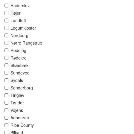
Haderslev
Højer
Lundtoft
Løgumkloster
Nordborg
Nørre Rangstrup
Rødding
Rødekro
Skærbæk
Sundeved
Sydals
Sønderborg
Tinglev
Tønder
Vojens
Aabenraa
Ribe County
Billund