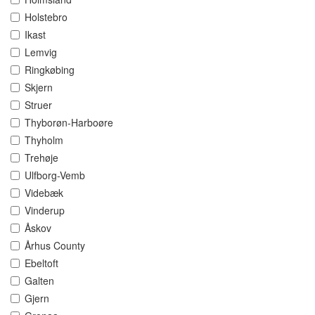
Holstebro
Ikast
Lemvig
Ringkøbing
Skjern
Struer
Thyborøn-Harboøre
Thyholm
Trehøje
Ulfborg-Vemb
Videbæk
Vinderup
Åskov
Århus County
Ebeltoft
Galten
Gjern