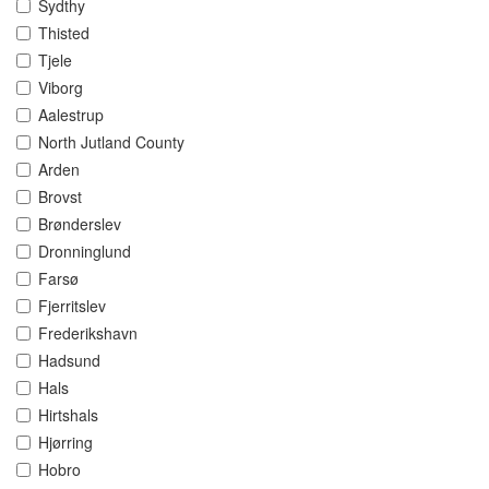
Sydthy
Thisted
Tjele
Viborg
Aalestrup
North Jutland County
Arden
Brovst
Brønderslev
Dronninglund
Farsø
Fjerritslev
Frederikshavn
Hadsund
Hals
Hirtshals
Hjørring
Hobro