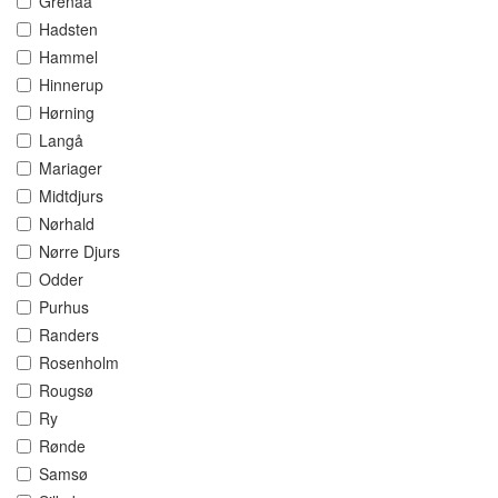
Grenaa
Hadsten
Hammel
Hinnerup
Hørning
Langå
Mariager
Midtdjurs
Nørhald
Nørre Djurs
Odder
Purhus
Randers
Rosenholm
Rougsø
Ry
Rønde
Samsø