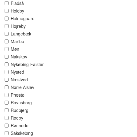
Fladså
Holeby
Holmegaard
Højreby
Langebæk
Maribo
Møn
Nakskov
Nykøbing-Falster
Nysted
Næstved
Nørre Alslev
Præstø
Ravnsborg
Rudbjerg
Rødby
Rønnede
Sakskøbing