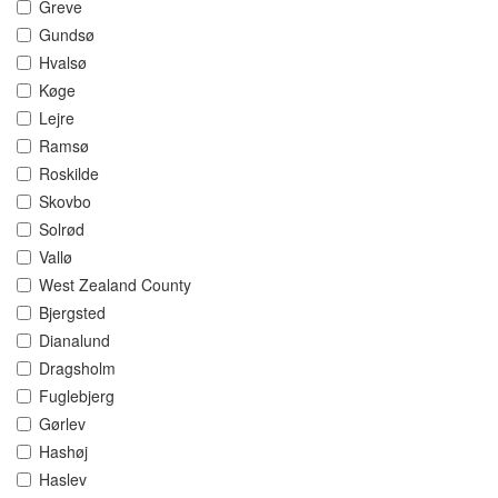
Greve
Gundsø
Hvalsø
Køge
Lejre
Ramsø
Roskilde
Skovbo
Solrød
Vallø
West Zealand County
Bjergsted
Dianalund
Dragsholm
Fuglebjerg
Gørlev
Hashøj
Haslev