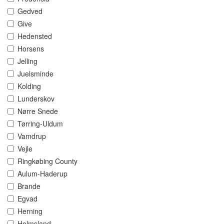
Gedved
Give
Hedensted
Horsens
Jelling
Juelsminde
Kolding
Lunderskov
Nørre Snede
Tørring-Uldum
Vamdrup
Vejle
Ringkøbing County
Aulum-Haderup
Brande
Egvad
Herning
Holmsland