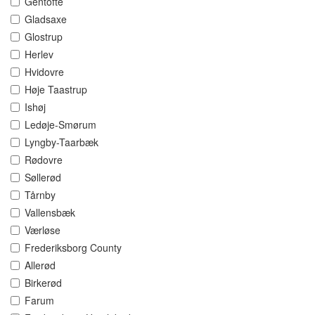
Gentofte
Gladsaxe
Glostrup
Herlev
Hvidovre
Høje Taastrup
Ishøj
Ledøje-Smørum
Lyngby-Taarbæk
Rødovre
Søllerød
Tårnby
Vallensbæk
Værløse
Frederiksborg County
Allerød
Birkerød
Farum