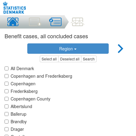
Benefit cases, all concluded cases
Region
Select all
Deselect all
Search
All Denmark
Copenhagen and Frederiksberg
Copenhagen
Frederiksberg
Copenhagen County
Albertslund
Ballerup
Brøndby
Dragør