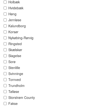
Holbæk
Hvidebæk
Høng
Jernløse
Kalundborg
Korsør
Nykøbing-Rørvig
Ringsted
Skælskør
Slagelse
Sorø
Stenlille
Svinninge
Tornved
Trundholm
Tølløse
Storstrøm County
Fakse