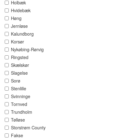
Holbæk
Hvidebæk
Høng
Jernløse
Kalundborg
Korsør
Nykøbing-Rørvig
Ringsted
Skælskør
Slagelse
Sorø
Stenlille
Svinninge
Tornved
Trundholm
Tølløse
Storstrøm County
Fakse