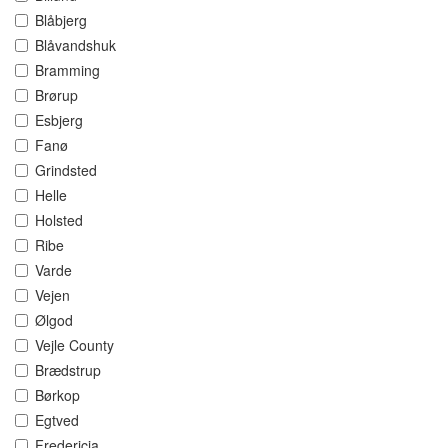
Blåbjerg
Blåvandshuk
Bramming
Brørup
Esbjerg
Fanø
Grindsted
Helle
Holsted
Ribe
Varde
Vejen
Ølgod
Vejle County
Brædstrup
Børkop
Egtved
Fredericia