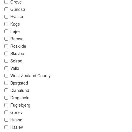
Greve
Gundsø
Hvalsø
Køge
Lejre
Ramsø
Roskilde
Skovbo
Solrød
Vallø
West Zealand County
Bjergsted
Dianalund
Dragsholm
Fuglebjerg
Gørlev
Hashøj
Haslev