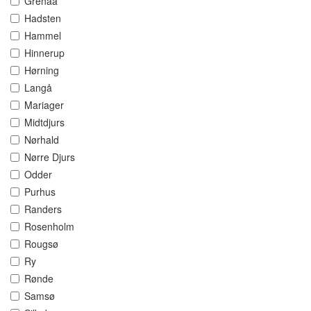
Grenaa
Hadsten
Hammel
Hinnerup
Hørning
Langå
Mariager
Midtdjurs
Nørhald
Nørre Djurs
Odder
Purhus
Randers
Rosenholm
Rougsø
Ry
Rønde
Samsø