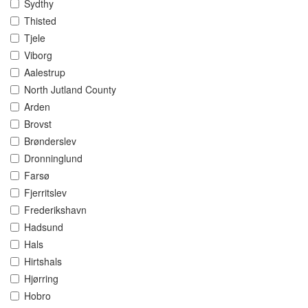
Sydthy
Thisted
Tjele
Viborg
Aalestrup
North Jutland County
Arden
Brovst
Brønderslev
Dronninglund
Farsø
Fjerritslev
Frederikshavn
Hadsund
Hals
Hirtshals
Hjørring
Hobro