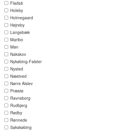
Fladså
Holeby
Holmegaard
Højreby
Langebæk
Maribo
Møn
Nakskov
Nykøbing-Falster
Nysted
Næstved
Nørre Alslev
Præstø
Ravnsborg
Rudbjerg
Rødby
Rønnede
Sakskøbing