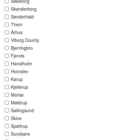
Silkeborg
Skanderborg
Sønderhald
Them
Århus
Viborg County
Bjerringbro
Fjends
Hanstholm
Hvorslev
Karup
Kjellerup
Morsø
Møldrup
Sallingsund
Skive
Spøttrup
Sundsøre