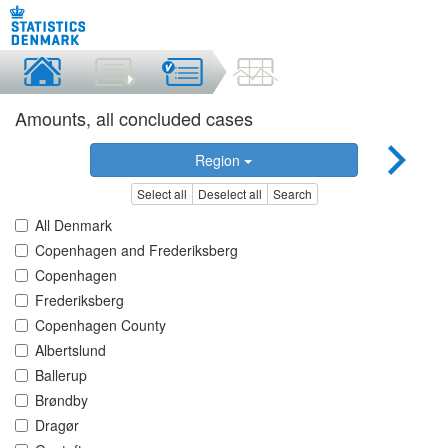
Amounts, all concluded cases
Region
Select all
Deselect all
Search
All Denmark
Copenhagen and Frederiksberg
Copenhagen
Frederiksberg
Copenhagen County
Albertslund
Ballerup
Brøndby
Dragør