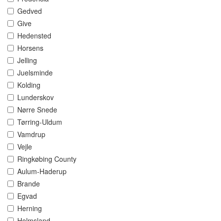
Gedved
Give
Hedensted
Horsens
Jelling
Juelsminde
Kolding
Lunderskov
Nørre Snede
Tørring-Uldum
Vamdrup
Vejle
Ringkøbing County
Aulum-Haderup
Brande
Egvad
Herning
Holmsland