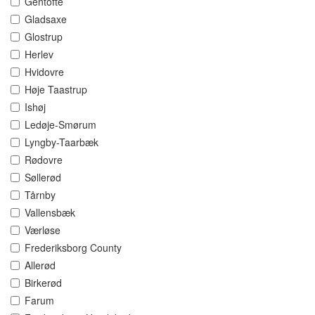
Gentofte
Gladsaxe
Glostrup
Herlev
Hvidovre
Høje Taastrup
Ishøj
Ledøje-Smørum
Lyngby-Taarbæk
Rødovre
Søllerød
Tårnby
Vallensbæk
Værløse
Frederiksborg County
Allerød
Birkerød
Farum