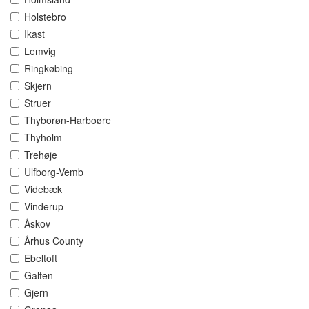
Holstebro
Ikast
Lemvig
Ringkøbing
Skjern
Struer
Thyborøn-Harboøre
Thyholm
Trehøje
Ulfborg-Vemb
Videbæk
Vinderup
Åskov
Århus County
Ebeltoft
Galten
Gjern