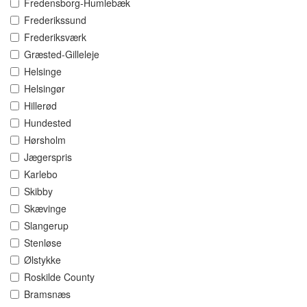
Fredensborg-Humlebæk
Frederikssund
Frederiksværk
Græsted-Gilleleje
Helsinge
Helsingør
Hillerød
Hundested
Hørsholm
Jægerspris
Karlebo
Skibby
Skævinge
Slangerup
Stenløse
Ølstykke
Roskilde County
Bramsnæs