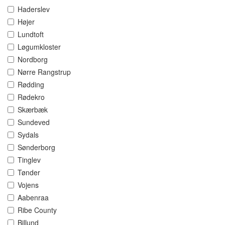
Haderslev
Højer
Lundtoft
Løgumkloster
Nordborg
Nørre Rangstrup
Rødding
Rødekro
Skærbæk
Sundeved
Sydals
Sønderborg
Tinglev
Tønder
Vojens
Aabenraa
Ribe County
Billund