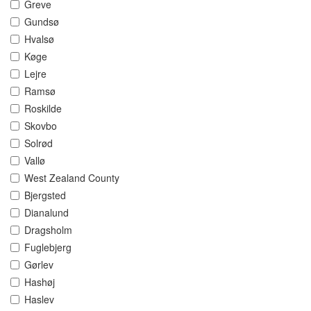
Greve
Gundsø
Hvalsø
Køge
Lejre
Ramsø
Roskilde
Skovbo
Solrød
Vallø
West Zealand County
Bjergsted
Dianalund
Dragsholm
Fuglebjerg
Gørlev
Hashøj
Haslev