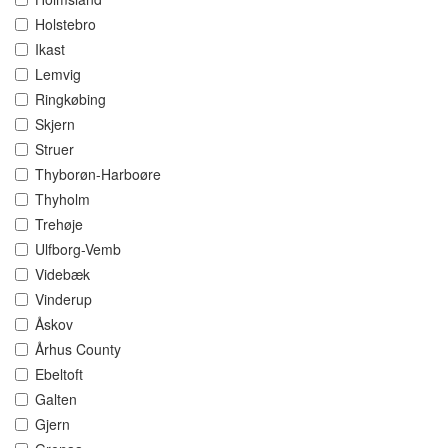
Holstebro
Ikast
Lemvig
Ringkøbing
Skjern
Struer
Thyborøn-Harboøre
Thyholm
Trehøje
Ulfborg-Vemb
Videbæk
Vinderup
Åskov
Århus County
Ebeltoft
Galten
Gjern