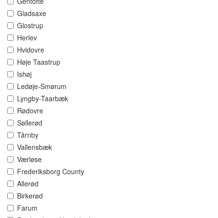
Gentofte
Gladsaxe
Glostrup
Herlev
Hvidovre
Høje Taastrup
Ishøj
Ledøje-Smørum
Lyngby-Taarbæk
Rødovre
Søllerød
Tårnby
Vallensbæk
Værløse
Frederiksborg County
Allerød
Birkerød
Farum