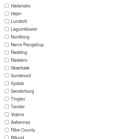
Haderslev
Højer
Lundtoft
Løgumkloster
Nordborg
Nørre Rangstrup
Rødding
Rødekro
Skærbæk
Sundeved
Sydals
Sønderborg
Tinglev
Tønder
Vojens
Aabenraa
Ribe County
Billund