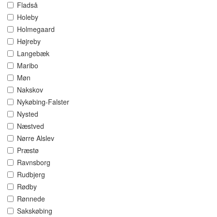
Fladså
Holeby
Holmegaard
Højreby
Langebæk
Maribo
Møn
Nakskov
Nykøbing-Falster
Nysted
Næstved
Nørre Alslev
Præstø
Ravnsborg
Rudbjerg
Rødby
Rønnede
Sakskøbing