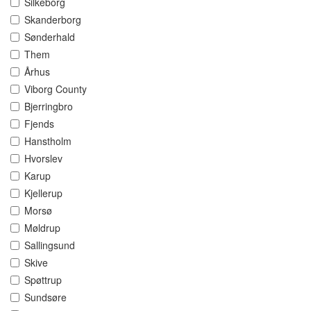
Silkeborg
Skanderborg
Sønderhald
Them
Århus
Viborg County
Bjerringbro
Fjends
Hanstholm
Hvorslev
Karup
Kjellerup
Morsø
Møldrup
Sallingsund
Skive
Spøttrup
Sundsøre