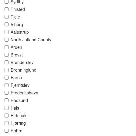
Sydthy
Thisted
Tjele
Viborg
Aalestrup
North Jutland County
Arden
Brovst
Brønderslev
Dronninglund
Farsø
Fjerritslev
Frederikshavn
Hadsund
Hals
Hirtshals
Hjørring
Hobro