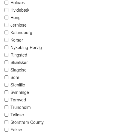
Holbæk
Hvidebæk
Høng
Jernløse
Kalundborg
Korsør
Nykøbing-Rørvig
Ringsted
Skælskør
Slagelse
Sorø
Stenlille
Svinninge
Tornved
Trundholm
Tølløse
Storstrøm County
Fakse