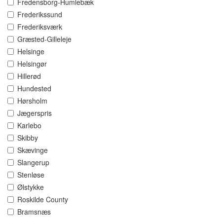
Fredensborg-Humlebæk
Frederikssund
Frederiksværk
Græsted-Gilleleje
Helsinge
Helsingør
Hillerød
Hundested
Hørsholm
Jægerspris
Karlebo
Skibby
Skævinge
Slangerup
Stenløse
Ølstykke
Roskilde County
Bramsnæs