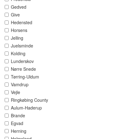
Gedved
Give
Hedensted
Horsens
Jelling
Juelsminde
Kolding
Lunderskov
Nørre Snede
Tørring-Uldum
Vamdrup
Vejle
Ringkøbing County
Aulum-Haderup
Brande
Egvad
Herning
Holmsland