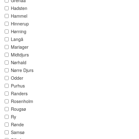
Grenaa
Hadsten
Hammel
Hinnerup
Hørning
Langå
Mariager
Midtdjurs
Nørhald
Nørre Djurs
Odder
Purhus
Randers
Rosenholm
Rougsø
Ry
Rønde
Samsø