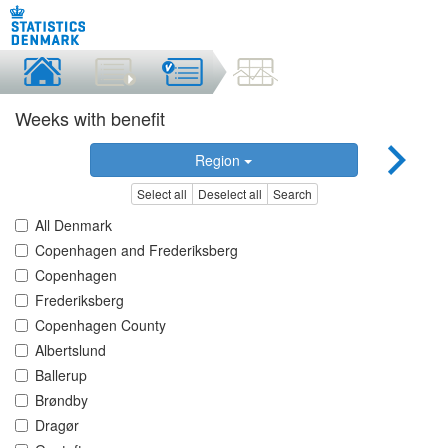
Weeks with benefit
Region
Select all
Deselect all
Search
All Denmark
Copenhagen and Frederiksberg
Copenhagen
Frederiksberg
Copenhagen County
Albertslund
Ballerup
Brøndby
Dragør