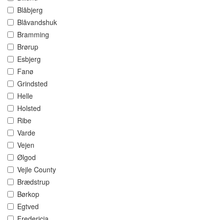
Blåbjerg
Blåvandshuk
Bramming
Brørup
Esbjerg
Fanø
Grindsted
Helle
Holsted
Ribe
Varde
Vejen
Ølgod
Vejle County
Brædstrup
Børkop
Egtved
Fredericia