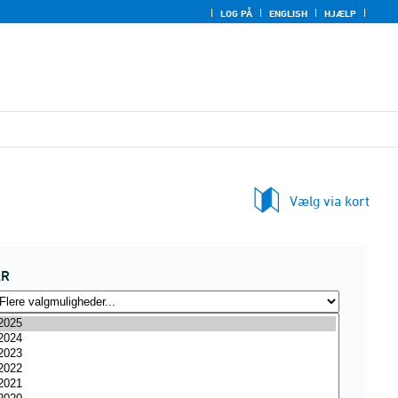
LOG PÅ
ENGLISH
HJÆLP
Vælg via kort
ÅR