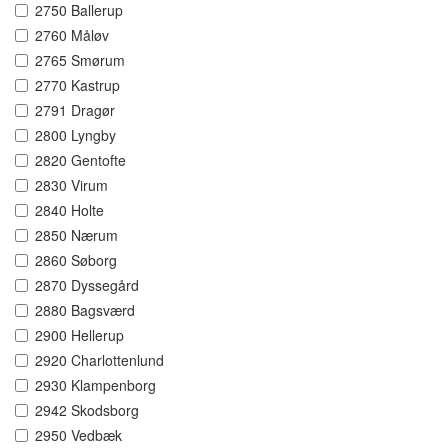
2750 Ballerup
2760 Måløv
2765 Smørum
2770 Kastrup
2791 Dragør
2800 Lyngby
2820 Gentofte
2830 Virum
2840 Holte
2850 Nærum
2860 Søborg
2870 Dyssegård
2880 Bagsværd
2900 Hellerup
2920 Charlottenlund
2930 Klampenborg
2942 Skodsborg
2950 Vedbæk