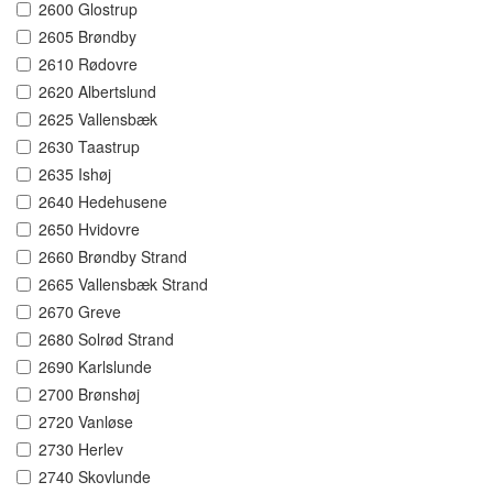
2600 Glostrup
2605 Brøndby
2610 Rødovre
2620 Albertslund
2625 Vallensbæk
2630 Taastrup
2635 Ishøj
2640 Hedehusene
2650 Hvidovre
2660 Brøndby Strand
2665 Vallensbæk Strand
2670 Greve
2680 Solrød Strand
2690 Karlslunde
2700 Brønshøj
2720 Vanløse
2730 Herlev
2740 Skovlunde