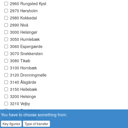
2960 Rungsted Kyst
2970 Hørsholm
2980 Kokkedal
2990 Nivå
3000 Helsingør
3050 Humlebæk
3060 Espergærde
3070 Snekkersten
3080 Tikøb
3100 Hornbæk
3120 Dronningmølle
3140 Ålsgårde
3150 Hellebæk
3200 Helsinge
3210 Vejby
3220 Tisvildeleje
You have to choose something from:
3230 Græsted
Key figures
Type of transfer
3250 Gilleleje