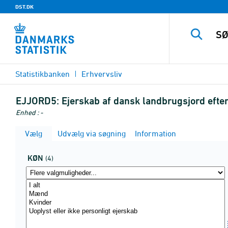
DST.DK
Statistikbanken
Erhvervsliv
EJJORD5:
Ejerskab af dansk landbrugsjord efter
Enhed : -
Vælg
Udvælg via søgning
Information
KØN
(4)