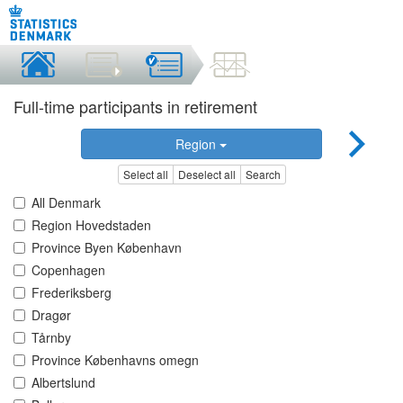
Full-time participants in retirement
Region
Select all
Deselect all
Search
All Denmark
Region Hovedstaden
Province Byen København
Copenhagen
Frederiksberg
Dragør
Tårnby
Province Københavns omegn
Albertslund