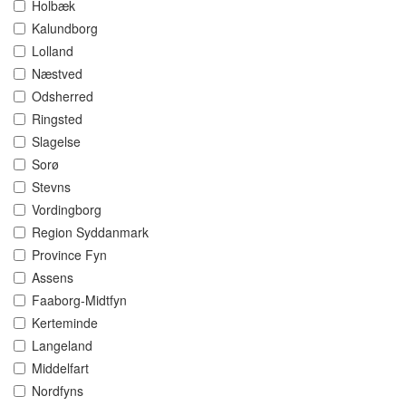
Holbæk
Kalundborg
Lolland
Næstved
Odsherred
Ringsted
Slagelse
Sorø
Stevns
Vordingborg
Region Syddanmark
Province Fyn
Assens
Faaborg-Midtfyn
Kerteminde
Langeland
Middelfart
Nordfyns