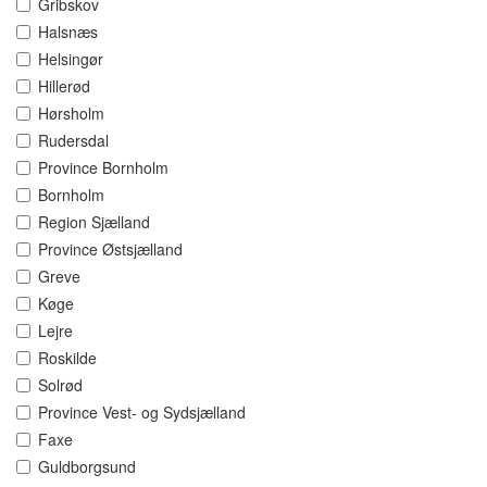
Gribskov
Halsnæs
Helsingør
Hillerød
Hørsholm
Rudersdal
Province Bornholm
Bornholm
Region Sjælland
Province Østsjælland
Greve
Køge
Lejre
Roskilde
Solrød
Province Vest- og Sydsjælland
Faxe
Guldborgsund