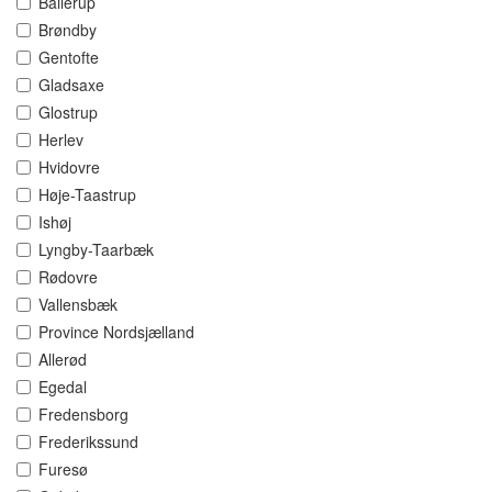
Ballerup
Brøndby
Gentofte
Gladsaxe
Glostrup
Herlev
Hvidovre
Høje-Taastrup
Ishøj
Lyngby-Taarbæk
Rødovre
Vallensbæk
Province Nordsjælland
Allerød
Egedal
Fredensborg
Frederikssund
Furesø