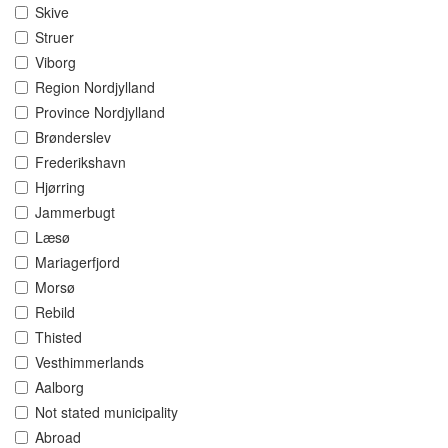
Skive
Struer
Viborg
Region Nordjylland
Province Nordjylland
Brønderslev
Frederikshavn
Hjørring
Jammerbugt
Læsø
Mariagerfjord
Morsø
Rebild
Thisted
Vesthimmerlands
Aalborg
Not stated municipality
Abroad