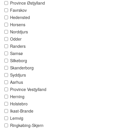
Province Østjylland
Favrskov
Hedensted
Horsens
Norddjurs
Odder
Randers
Samsø
Silkeborg
Skanderborg
Syddjurs
Aarhus
Province Vestjylland
Herning
Holstebro
Ikast-Brande
Lemvig
Ringkøbing-Skjern