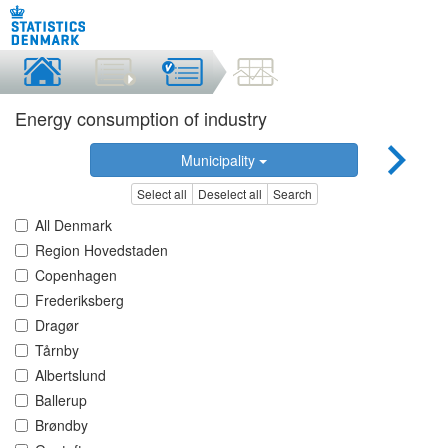
Energy consumption of industry
Municipality
Select all
Deselect all
Search
All Denmark
Region Hovedstaden
Copenhagen
Frederiksberg
Dragør
Tårnby
Albertslund
Ballerup
Brøndby