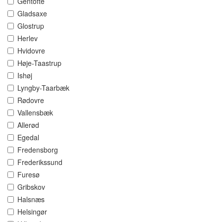
Gentofte
Gladsaxe
Glostrup
Herlev
Hvidovre
Høje-Taastrup
Ishøj
Lyngby-Taarbæk
Rødovre
Vallensbæk
Allerød
Egedal
Fredensborg
Frederikssund
Furesø
Gribskov
Halsnæs
Helsingør