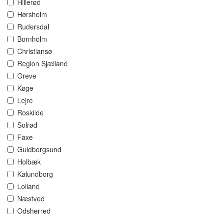
Hillerød
Hørsholm
Rudersdal
Bornholm
Christiansø
Region Sjælland
Greve
Køge
Lejre
Roskilde
Solrød
Faxe
Guldborgsund
Holbæk
Kalundborg
Lolland
Næstved
Odsherred