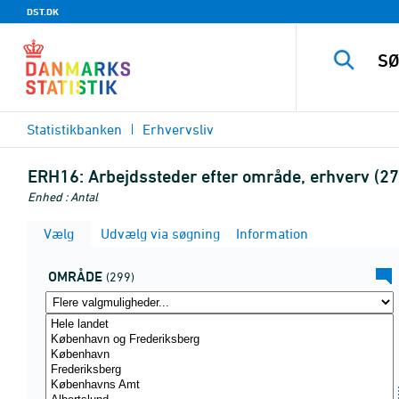
DST.DK
Statistikbanken
Erhvervsliv
ERH16:
Arbejdssteder efter område, erhverv (2
Enhed : Antal
Vælg
Udvælg via søgning
Information
OMRÅDE
(299)