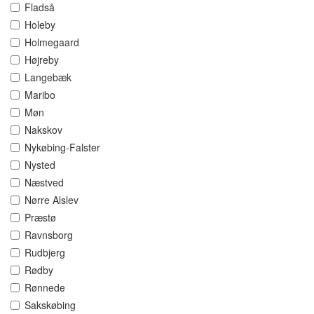
Fladså
Holeby
Holmegaard
Højreby
Langebæk
Maribo
Møn
Nakskov
Nykøbing-Falster
Nysted
Næstved
Nørre Alslev
Præstø
Ravnsborg
Rudbjerg
Rødby
Rønnede
Sakskøbing