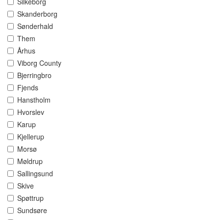
Silkeborg
Skanderborg
Sønderhald
Them
Århus
Viborg County
Bjerringbro
Fjends
Hanstholm
Hvorslev
Karup
Kjellerup
Morsø
Møldrup
Sallingsund
Skive
Spøttrup
Sundsøre