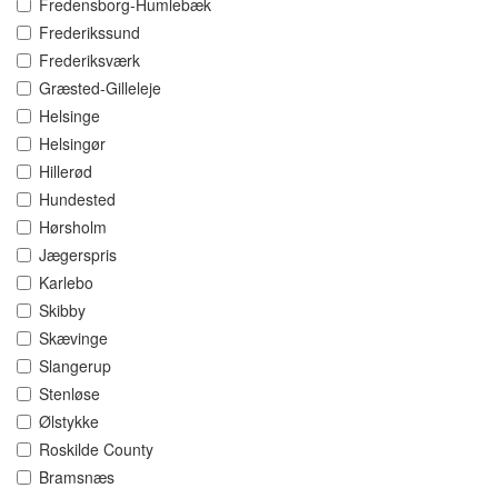
Fredensborg-Humlebæk
Frederikssund
Frederiksværk
Græsted-Gilleleje
Helsinge
Helsingør
Hillerød
Hundested
Hørsholm
Jægerspris
Karlebo
Skibby
Skævinge
Slangerup
Stenløse
Ølstykke
Roskilde County
Bramsnæs