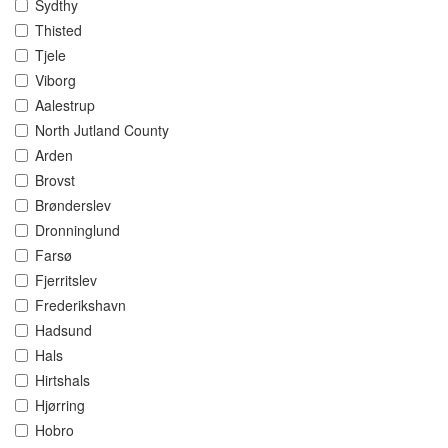
Sydthy
Thisted
Tjele
Viborg
Aalestrup
North Jutland County
Arden
Brovst
Brønderslev
Dronninglund
Farsø
Fjerritslev
Frederikshavn
Hadsund
Hals
Hirtshals
Hjørring
Hobro