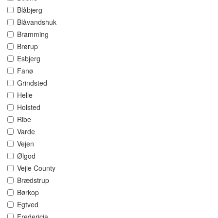
Blåbjerg
Blåvandshuk
Bramming
Brørup
Esbjerg
Fanø
Grindsted
Helle
Holsted
Ribe
Varde
Vejen
Ølgod
Vejle County
Brædstrup
Børkop
Egtved
Fredericia