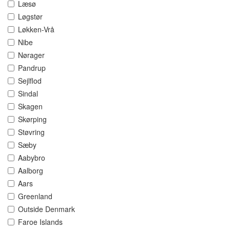
Læsø
Løgstør
Løkken-Vrå
Nibe
Nørager
Pandrup
Sejlflod
Sindal
Skagen
Skørping
Støvring
Sæby
Aabybro
Aalborg
Aars
Greenland
Outside Denmark
Faroe Islands