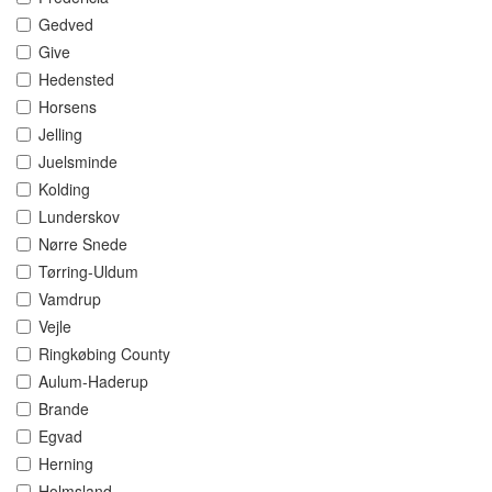
Gedved
Give
Hedensted
Horsens
Jelling
Juelsminde
Kolding
Lunderskov
Nørre Snede
Tørring-Uldum
Vamdrup
Vejle
Ringkøbing County
Aulum-Haderup
Brande
Egvad
Herning
Holmsland