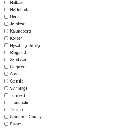
Holbæk
Hvidebæk
Høng
Jernløse
Kalundborg
Korsør
Nykøbing-Rørvig
Ringsted
Skælskør
Slagelse
Sorø
Stenlille
Svinninge
Tornved
Trundholm
Tølløse
Storstrøm County
Fakse