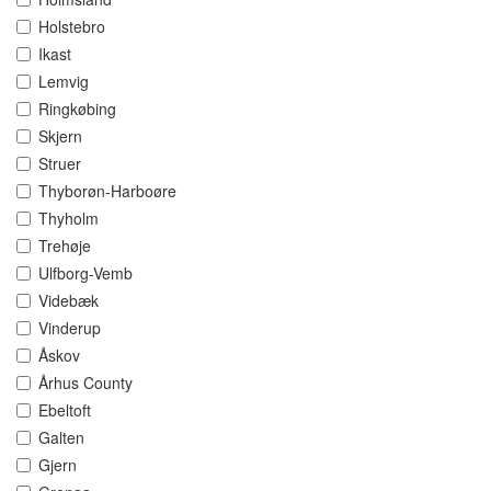
Holstebro
Ikast
Lemvig
Ringkøbing
Skjern
Struer
Thyborøn-Harboøre
Thyholm
Trehøje
Ulfborg-Vemb
Videbæk
Vinderup
Åskov
Århus County
Ebeltoft
Galten
Gjern