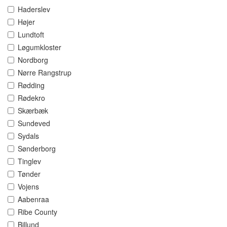
Haderslev
Højer
Lundtoft
Løgumkloster
Nordborg
Nørre Rangstrup
Rødding
Rødekro
Skærbæk
Sundeved
Sydals
Sønderborg
Tinglev
Tønder
Vojens
Aabenraa
Ribe County
Billund