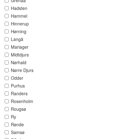
Grenaa
Hadsten
Hammel
Hinnerup
Hørning
Langå
Mariager
Midtdjurs
Nørhald
Nørre Djurs
Odder
Purhus
Randers
Rosenholm
Rougsø
Ry
Rønde
Samsø