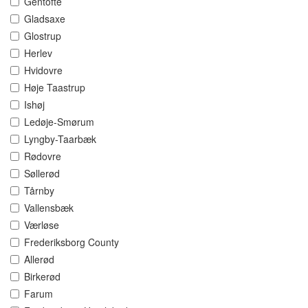
Gentofte
Gladsaxe
Glostrup
Herlev
Hvidovre
Høje Taastrup
Ishøj
Ledøje-Smørum
Lyngby-Taarbæk
Rødovre
Søllerød
Tårnby
Vallensbæk
Værløse
Frederiksborg County
Allerød
Birkerød
Farum