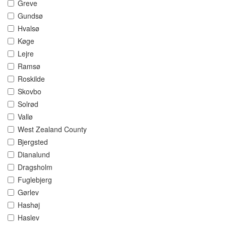
Greve
Gundsø
Hvalsø
Køge
Lejre
Ramsø
Roskilde
Skovbo
Solrød
Vallø
West Zealand County
Bjergsted
Dianalund
Dragsholm
Fuglebjerg
Gørlev
Hashøj
Haslev