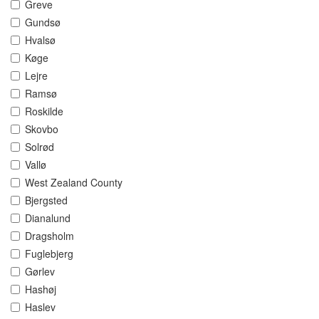
Greve
Gundsø
Hvalsø
Køge
Lejre
Ramsø
Roskilde
Skovbo
Solrød
Vallø
West Zealand County
Bjergsted
Dianalund
Dragsholm
Fuglebjerg
Gørlev
Hashøj
Haslev