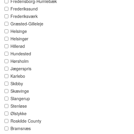
Fredensborg-Humlebæk
Frederikssund
Frederiksværk
Græsted-Gilleleje
Helsinge
Helsingør
Hillerød
Hundested
Hørsholm
Jægerspris
Karlebo
Skibby
Skævinge
Slangerup
Stenløse
Ølstykke
Roskilde County
Bramsnæs