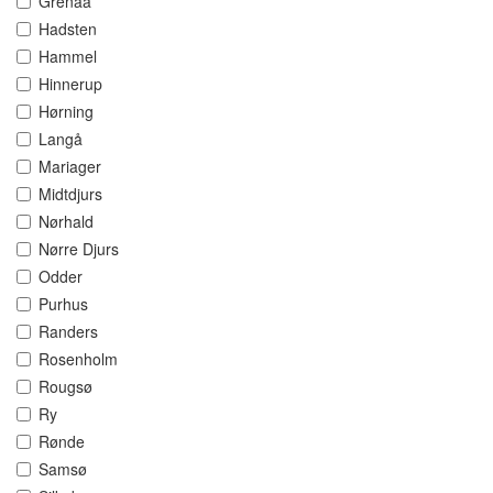
Grenaa
Hadsten
Hammel
Hinnerup
Hørning
Langå
Mariager
Midtdjurs
Nørhald
Nørre Djurs
Odder
Purhus
Randers
Rosenholm
Rougsø
Ry
Rønde
Samsø