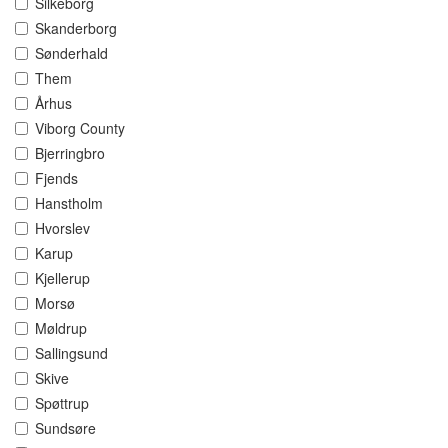
Silkeborg
Skanderborg
Sønderhald
Them
Århus
Viborg County
Bjerringbro
Fjends
Hanstholm
Hvorslev
Karup
Kjellerup
Morsø
Møldrup
Sallingsund
Skive
Spøttrup
Sundsøre