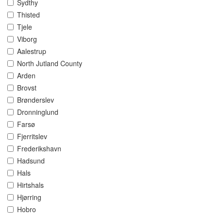
Sydthy
Thisted
Tjele
Viborg
Aalestrup
North Jutland County
Arden
Brovst
Brønderslev
Dronninglund
Farsø
Fjerritslev
Frederikshavn
Hadsund
Hals
Hirtshals
Hjørring
Hobro