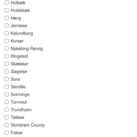
Holbæk
Hvidebæk
Høng
Jernløse
Kalundborg
Korsør
Nykøbing-Rørvig
Ringsted
Skælskør
Slagelse
Sorø
Stenlille
Svinninge
Tornved
Trundholm
Tølløse
Storstrøm County
Fakse