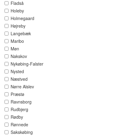
Fladså
Holeby
Holmegaard
Højreby
Langebæk
Maribo
Møn
Nakskov
Nykøbing-Falster
Nysted
Næstved
Nørre Alslev
Præstø
Ravnsborg
Rudbjerg
Rødby
Rønnede
Sakskøbing