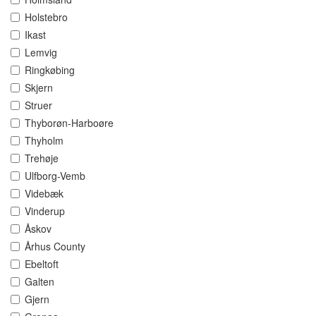
Holstebro
Ikast
Lemvig
Ringkøbing
Skjern
Struer
Thyborøn-Harboøre
Thyholm
Trehøje
Ulfborg-Vemb
Videbæk
Vinderup
Åskov
Århus County
Ebeltoft
Galten
Gjern