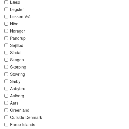
Læsø
Løgstør
Løkken-Vrå
Nibe
Nørager
Pandrup
Sejlflod
Sindal
Skagen
Skørping
Støvring
Sæby
Aabybro
Aalborg
Aars
Greenland
Outside Denmark
Faroe Islands