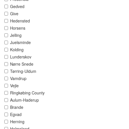
Gedved
Give
Hedensted
Horsens
Jelling
Juelsminde
Kolding
Lunderskov
Nørre Snede
Tørring-Uldum
Vamdrup
Vejle
Ringkøbing County
Aulum-Haderup
Brande
Egvad
Herning
Holmsland