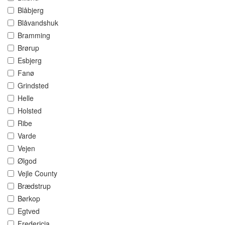
Blåbjerg
Blåvandshuk
Bramming
Brørup
Esbjerg
Fanø
Grindsted
Helle
Holsted
Ribe
Varde
Vejen
Ølgod
Vejle County
Brædstrup
Børkop
Egtved
Fredericia