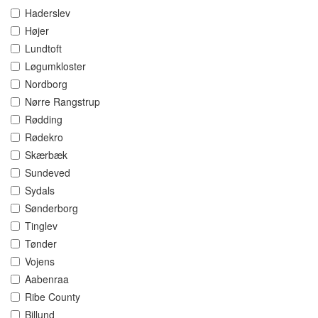
Haderslev
Højer
Lundtoft
Løgumkloster
Nordborg
Nørre Rangstrup
Rødding
Rødekro
Skærbæk
Sundeved
Sydals
Sønderborg
Tinglev
Tønder
Vojens
Aabenraa
Ribe County
Billund