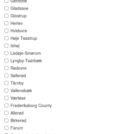
Gentofte
Gladsaxe
Glostrup
Herlev
Hvidovre
Høje Taastrup
Ishøj
Ledøje-Smørum
Lyngby-Taarbæk
Rødovre
Søllerød
Tårnby
Vallensbæk
Værløse
Frederiksborg County
Allerød
Birkerød
Farum