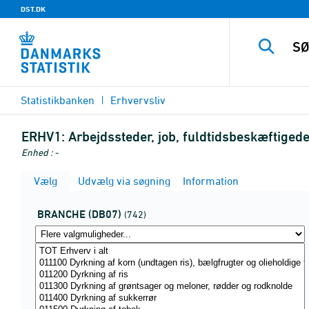
DST.DK
Statistikbanken
Erhvervsliv
ERHV1:
Arbejdssteder, job, fuldtidsbeskæftigede
Enhed : -
Vælg
Udvælg via søgning
Information
BRANCHE (DB07)
(742)