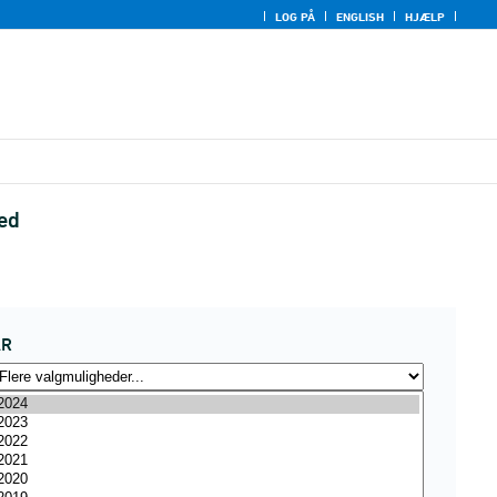
LOG PÅ
ENGLISH
HJÆLP
hed
ÅR