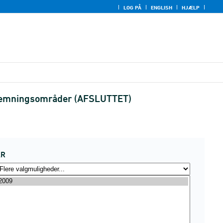
LOG PÅ
ENGLISH
HJÆLP
fstemningsområder (AFSLUTTET)
ÅR