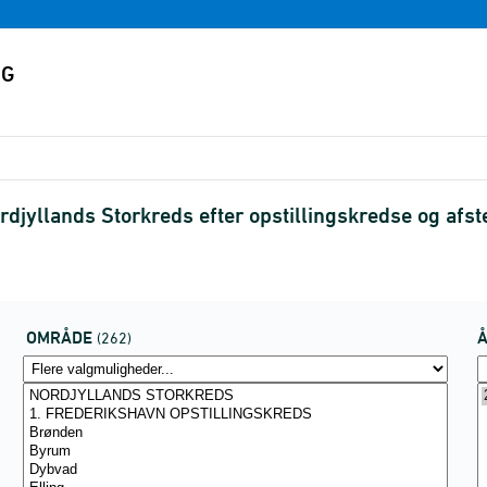
djyllands Storkreds efter opstillingskredse og a
OMRÅDE
(262)