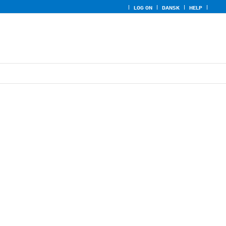
LOG ON
DANSK
HELP