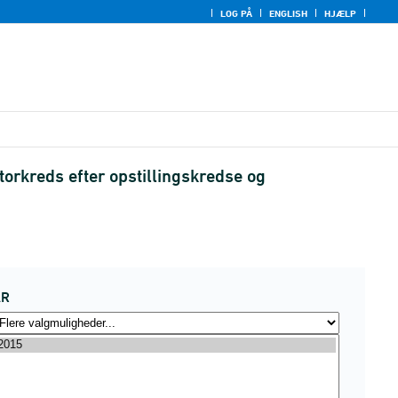
LOG PÅ
ENGLISH
HJÆLP
orkreds efter opstillingskredse og
ÅR