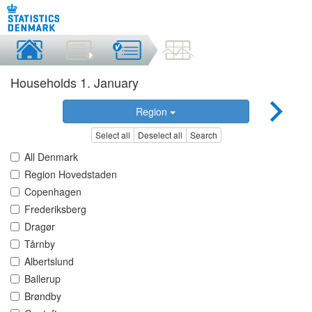
Households 1. January
Region
Select all
Deselect all
Search
All Denmark
Region Hovedstaden
Copenhagen
Frederiksberg
Dragør
Tårnby
Albertslund
Ballerup
Brøndby