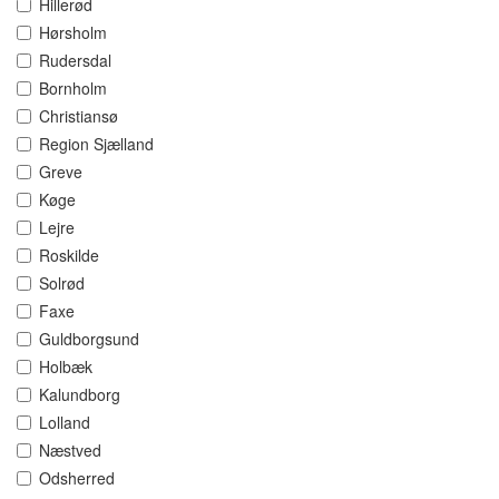
Hillerød
Hørsholm
Rudersdal
Bornholm
Christiansø
Region Sjælland
Greve
Køge
Lejre
Roskilde
Solrød
Faxe
Guldborgsund
Holbæk
Kalundborg
Lolland
Næstved
Odsherred