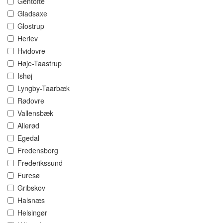
Gentofte
Gladsaxe
Glostrup
Herlev
Hvidovre
Høje-Taastrup
Ishøj
Lyngby-Taarbæk
Rødovre
Vallensbæk
Allerød
Egedal
Fredensborg
Frederikssund
Furesø
Gribskov
Halsnæs
Helsingør