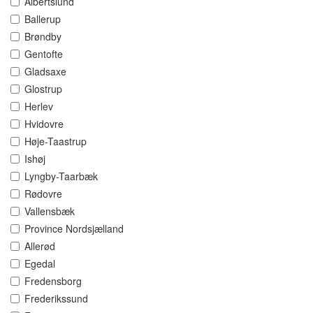
Albertslund
Ballerup
Brøndby
Gentofte
Gladsaxe
Glostrup
Herlev
Hvidovre
Høje-Taastrup
Ishøj
Lyngby-Taarbæk
Rødovre
Vallensbæk
Province Nordsjælland
Allerød
Egedal
Fredensborg
Frederikssund