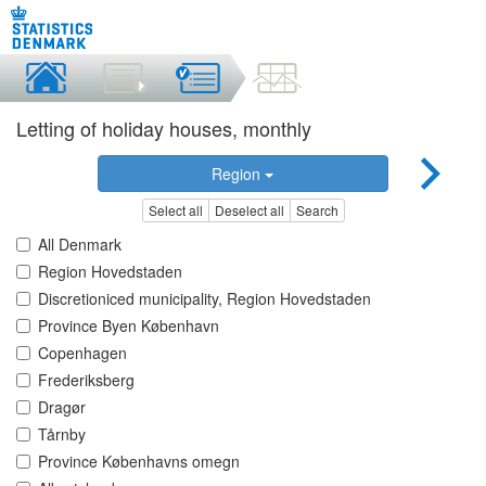
Letting of holiday houses, monthly
Region
Select all
Deselect all
Search
All Denmark
Region Hovedstaden
Discretioniced municipality, Region Hovedstaden
Province Byen København
Copenhagen
Frederiksberg
Dragør
Tårnby
Province Københavns omegn