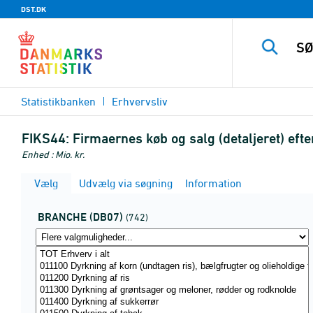
DST.DK
Statistikbanken
Erhvervsliv
FIKS44:
Firmaernes køb og salg (detaljeret) eft
Enhed : Mio. kr.
Vælg
Udvælg via søgning
Information
BRANCHE (DB07)
(742)