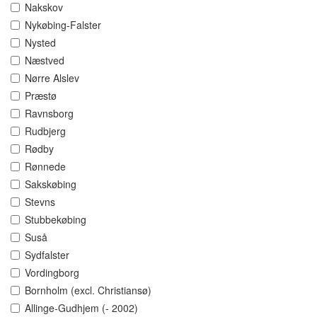
Nakskov
Nykøbing-Falster
Nysted
Næstved
Nørre Alslev
Præstø
Ravnsborg
Rudbjerg
Rødby
Rønnede
Sakskøbing
Stevns
Stubbekøbing
Suså
Sydfalster
Vordingborg
Bornholm (excl. Christiansø)
Allinge-Gudhjem (- 2002)