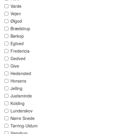
Varde
Vejen
Ølgod
Brædstrup
Børkop
Egtved
Fredericia
Gedved
Give
Hedensted
Horsens
Jelling
Juelsminde
Kolding
Lunderskov
Nørre Snede
Tørring-Uldum
Vamdrup