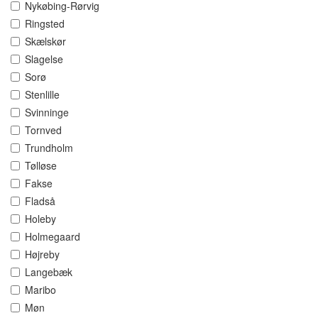
Nykøbing-Rørvig
Ringsted
Skælskør
Slagelse
Sorø
Stenlille
Svinninge
Tornved
Trundholm
Tølløse
Fakse
Fladså
Holeby
Holmegaard
Højreby
Langebæk
Maribo
Møn