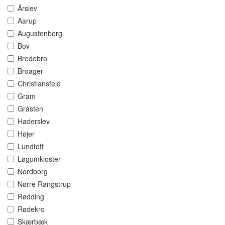
Årslev
Aarup
Augustenborg
Bov
Bredebro
Broager
Christiansfeld
Gram
Gråsten
Haderslev
Højer
Lundtoft
Løgumkloster
Nordborg
Nørre Rangstrup
Rødding
Rødekro
Skærbæk