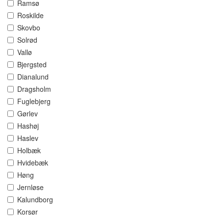
Ramsø
Roskilde
Skovbo
Solrød
Vallø
Bjergsted
Dianalund
Dragsholm
Fuglebjerg
Gørlev
Hashøj
Haslev
Holbæk
Hvidebæk
Høng
Jernløse
Kalundborg
Korsør