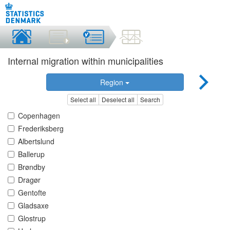
Internal migration within municipalities
Region
Select all
Deselect all
Search
Copenhagen
Frederiksberg
Albertslund
Ballerup
Brøndby
Dragør
Gentofte
Gladsaxe
Glostrup