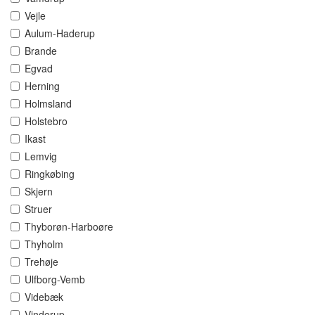
Vejle
Aulum-Haderup
Brande
Egvad
Herning
Holmsland
Holstebro
Ikast
Lemvig
Ringkøbing
Skjern
Struer
Thyborøn-Harboøre
Thyholm
Trehøje
Ulfborg-Vemb
Videbæk
Vinderup