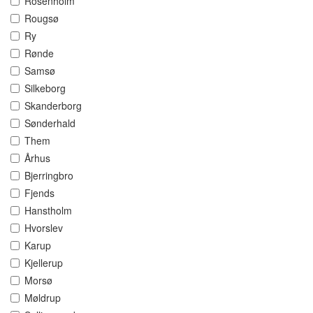
Rosenholm
Rougsø
Ry
Rønde
Samsø
Silkeborg
Skanderborg
Sønderhald
Them
Århus
Bjerringbro
Fjends
Hanstholm
Hvorslev
Karup
Kjellerup
Morsø
Møldrup