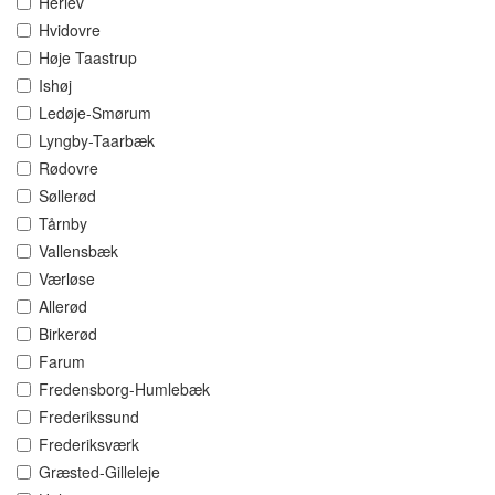
Herlev
Hvidovre
Høje Taastrup
Ishøj
Ledøje-Smørum
Lyngby-Taarbæk
Rødovre
Søllerød
Tårnby
Vallensbæk
Værløse
Allerød
Birkerød
Farum
Fredensborg-Humlebæk
Frederikssund
Frederiksværk
Græsted-Gilleleje