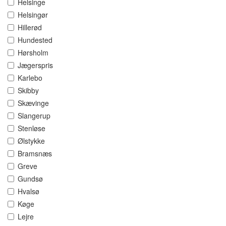
Helsinge
Helsingør
Hillerød
Hundested
Hørsholm
Jægerspris
Karlebo
Skibby
Skævinge
Slangerup
Stenløse
Ølstykke
Bramsnæs
Greve
Gundsø
Hvalsø
Køge
Lejre