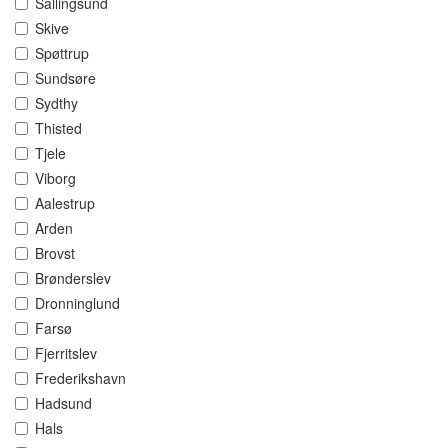
Sallingsund
Skive
Spøttrup
Sundsøre
Sydthy
Thisted
Tjele
Viborg
Aalestrup
Arden
Brovst
Brønderslev
Dronninglund
Farsø
Fjerritslev
Frederikshavn
Hadsund
Hals