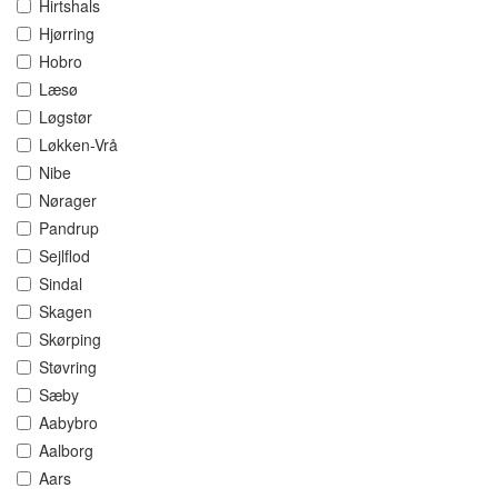
Hirtshals
Hjørring
Hobro
Læsø
Løgstør
Løkken-Vrå
Nibe
Nørager
Pandrup
Sejlflod
Sindal
Skagen
Skørping
Støvring
Sæby
Aabybro
Aalborg
Aars