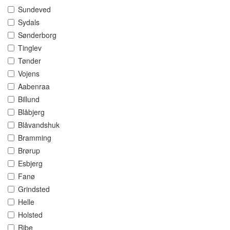
Sundeved
Sydals
Sønderborg
Tinglev
Tønder
Vojens
Aabenraa
Billund
Blåbjerg
Blåvandshuk
Bramming
Brørup
Esbjerg
Fanø
Grindsted
Helle
Holsted
Ribe