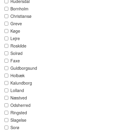
Rudersdal
Bornholm
Christiansø
Greve
Køge
Lejre
Roskilde
Solrød
Faxe
Guldborgsund
Holbæk
Kalundborg
Lolland
Næstved
Odsherred
Ringsted
Slagelse
Sorø