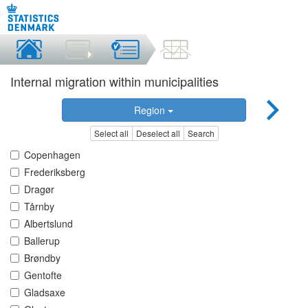
Internal migration within municipalities
Region
Select all
Deselect all
Search
Copenhagen
Frederiksberg
Dragør
Tårnby
Albertslund
Ballerup
Brøndby
Gentofte
Gladsaxe