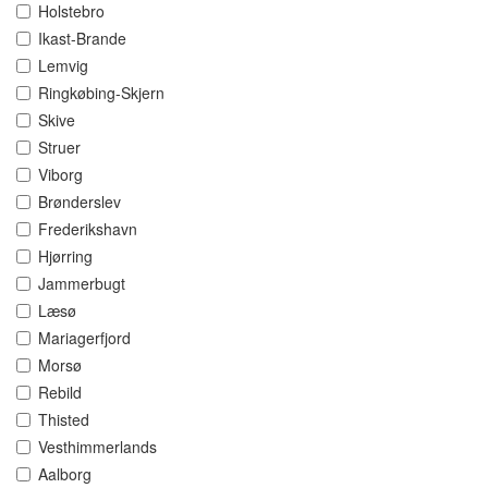
Holstebro
Ikast-Brande
Lemvig
Ringkøbing-Skjern
Skive
Struer
Viborg
Brønderslev
Frederikshavn
Hjørring
Jammerbugt
Læsø
Mariagerfjord
Morsø
Rebild
Thisted
Vesthimmerlands
Aalborg