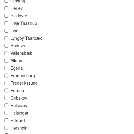
Glostrup
Herlev
Hvidovre
Høje-Taastrup
Ishøj
Lyngby-Taarbæk
Rødovre
Vallensbæk
Allerød
Egedal
Fredensborg
Frederikssund
Furesø
Gribskov
Halsnæs
Helsingør
Hillerød
Hørsholm