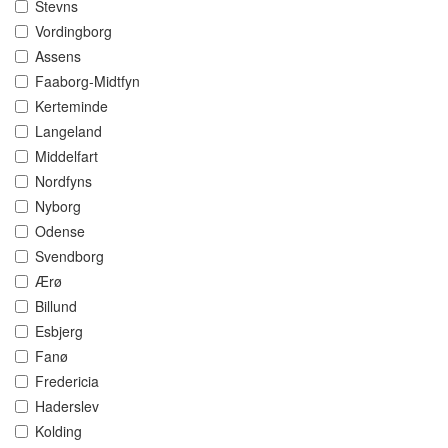
Stevns
Vordingborg
Assens
Faaborg-Midtfyn
Kerteminde
Langeland
Middelfart
Nordfyns
Nyborg
Odense
Svendborg
Ærø
Billund
Esbjerg
Fanø
Fredericia
Haderslev
Kolding