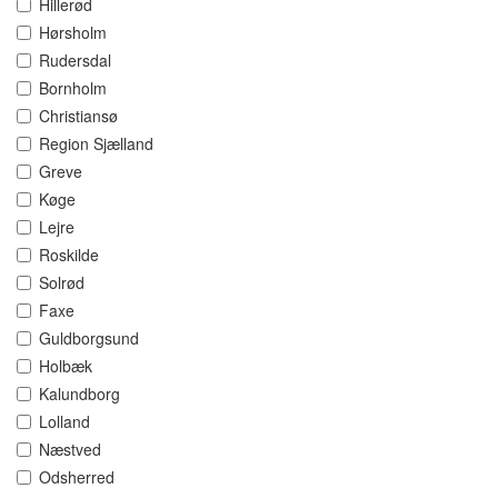
Hillerød
Hørsholm
Rudersdal
Bornholm
Christiansø
Region Sjælland
Greve
Køge
Lejre
Roskilde
Solrød
Faxe
Guldborgsund
Holbæk
Kalundborg
Lolland
Næstved
Odsherred