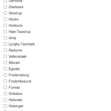
Gentofte
Gladsaxe
Glostrup
Herlev
Hvidovre
Høje-Taastrup
Ishøj
Lyngby-Taarbæk
Rødovre
Vallensbæk
Allerød
Egedal
Fredensborg
Frederikssund
Furesø
Gribskov
Halsnæs
Helsingør