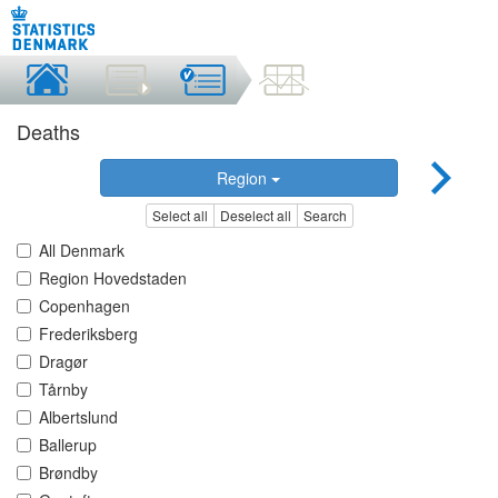
Deaths
Region
Select all
Deselect all
Search
All Denmark
Region Hovedstaden
Copenhagen
Frederiksberg
Dragør
Tårnby
Albertslund
Ballerup
Brøndby