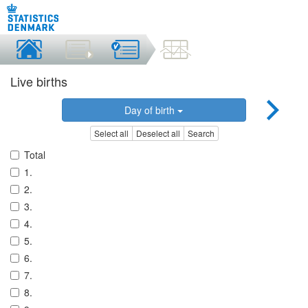
Live births
Day of birth
Select all
Deselect all
Search
Total
1.
2.
3.
4.
5.
6.
7.
8.