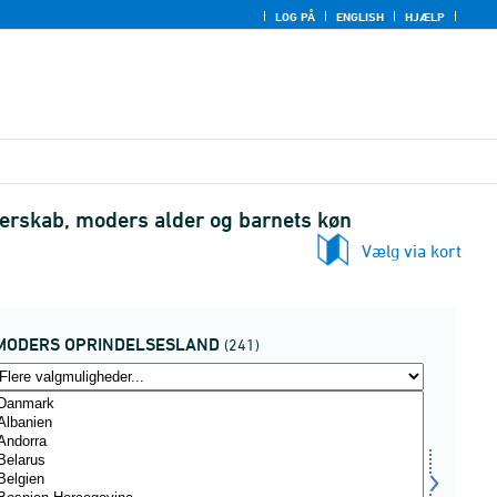
LOG PÅ
ENGLISH
HJÆLP
rskab, moders alder og barnets køn
Vælg via kort
MODERS OPRINDELSESLAND
(241)