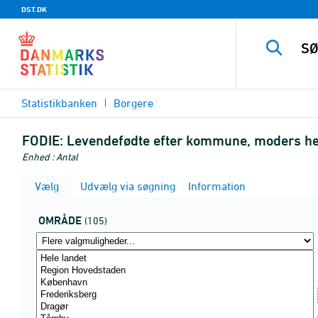
DST.DK
Statistikbanken
Borgere
FODIE:
Levendefødte efter kommune, moders her
Enhed : Antal
Vælg
Udvælg via søgning
Information
OMRÅDE
(105)