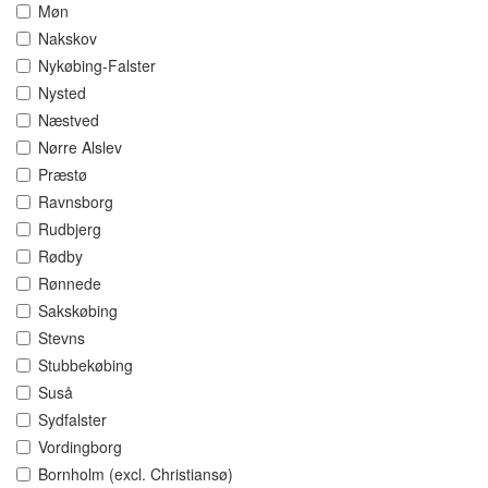
Møn
Nakskov
Nykøbing-Falster
Nysted
Næstved
Nørre Alslev
Præstø
Ravnsborg
Rudbjerg
Rødby
Rønnede
Sakskøbing
Stevns
Stubbekøbing
Suså
Sydfalster
Vordingborg
Bornholm (excl. Christiansø)