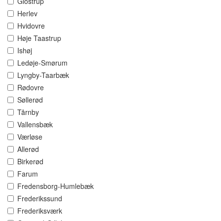
Glostrup
Herlev
Hvidovre
Høje Taastrup
Ishøj
Ledøje-Smørum
Lyngby-Taarbæk
Rødovre
Søllerød
Tårnby
Vallensbæk
Værløse
Allerød
Birkerød
Farum
Fredensborg-Humlebæk
Frederikssund
Frederiksværk