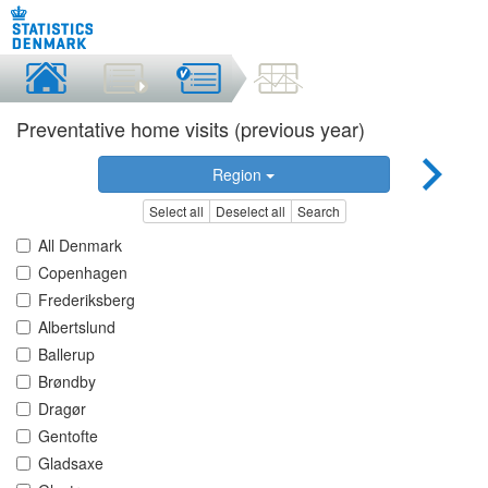
Preventative home visits (previous year)
Region
Select all
Deselect all
Search
All Denmark
Copenhagen
Frederiksberg
Albertslund
Ballerup
Brøndby
Dragør
Gentofte
Gladsaxe