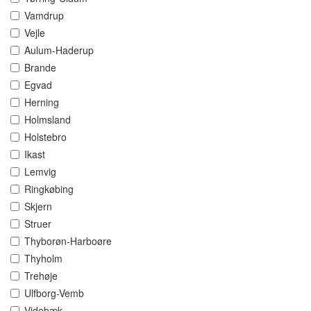
Vamdrup
Vejle
Aulum-Haderup
Brande
Egvad
Herning
Holmsland
Holstebro
Ikast
Lemvig
Ringkøbing
Skjern
Struer
Thyborøn-Harboøre
Thyholm
Trehøje
Ulfborg-Vemb
Videbæk