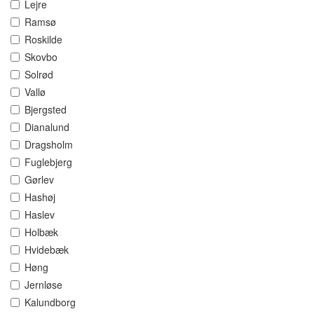
Lejre
Ramsø
Roskilde
Skovbo
Solrød
Vallø
Bjergsted
Dianalund
Dragsholm
Fuglebjerg
Gørlev
Hashøj
Haslev
Holbæk
Hvidebæk
Høng
Jernløse
Kalundborg