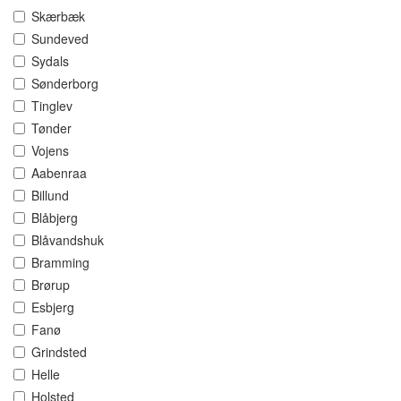
Skærbæk
Sundeved
Sydals
Sønderborg
Tinglev
Tønder
Vojens
Aabenraa
Billund
Blåbjerg
Blåvandshuk
Bramming
Brørup
Esbjerg
Fanø
Grindsted
Helle
Holsted