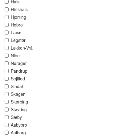
Hals
Hirtshals
Hjørring
Hobro
Læsø
Løgstør
Løkken-Vrå
Nibe
Nørager
Pandrup
Sejlflod
Sindal
Skagen
Skørping
Støvring
Sæby
Aabybro
Aalborg