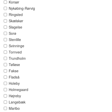
Korsør
Nykøbing-Rørvig
Ringsted
Skælskør
Slagelse
Sorø
Stenlille
Svinninge
Tornved
Trundholm
Tølløse
Fakse
Fladså
Holeby
Holmegaard
Højreby
Langebæk
Maribo