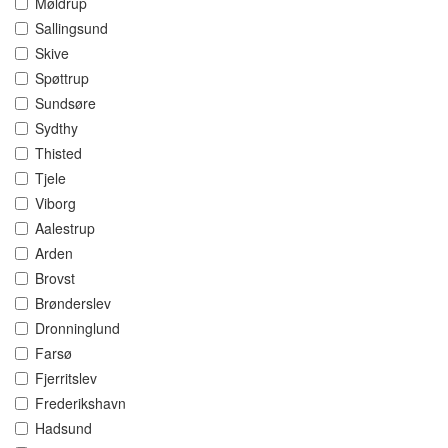
Møldrup
Sallingsund
Skive
Spøttrup
Sundsøre
Sydthy
Thisted
Tjele
Viborg
Aalestrup
Arden
Brovst
Brønderslev
Dronninglund
Farsø
Fjerritslev
Frederikshavn
Hadsund