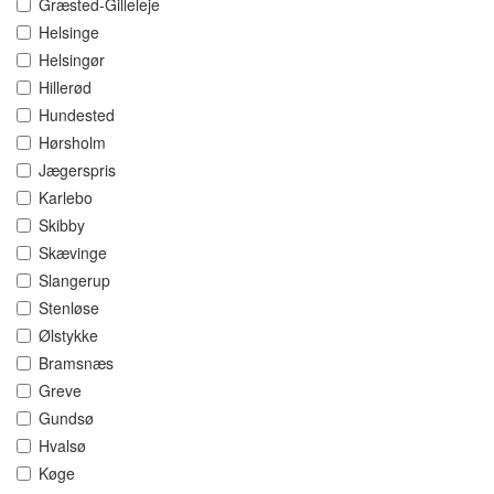
Græsted-Gilleleje
Helsinge
Helsingør
Hillerød
Hundested
Hørsholm
Jægerspris
Karlebo
Skibby
Skævinge
Slangerup
Stenløse
Ølstykke
Bramsnæs
Greve
Gundsø
Hvalsø
Køge