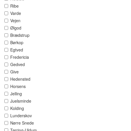
Ribe
Varde
Vejen
Ølgod
Brædstrup
Børkop
Egtved
Fredericia
Gedved
Give
Hedensted
Horsens
Jelling
Juelsminde
Kolding
Lunderskov
Nørre Snede
Tørring-Uldum