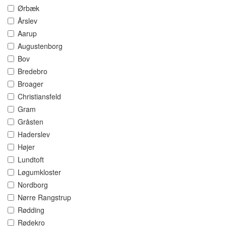
Ørbæk
Årslev
Aarup
Augustenborg
Bov
Bredebro
Broager
Christiansfeld
Gram
Gråsten
Haderslev
Højer
Lundtoft
Løgumkloster
Nordborg
Nørre Rangstrup
Rødding
Rødekro