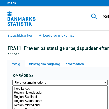
DST.DK
Statistikbanken
Arbejde og indkomst
FRA11:
Fravær på statslige arbejdspladser efte
Enhed : -
Vælg
Udvælg via søgning
Information
OMRÅDE
(6)