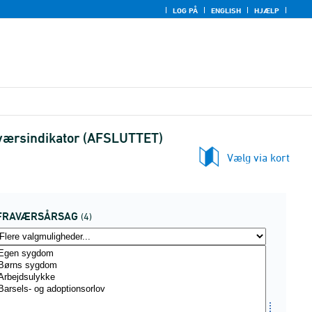
LOG PÅ
ENGLISH
HJÆLP
aværsindikator (AFSLUTTET)
Vælg via kort
FRAVÆRSÅRSAG
(4)