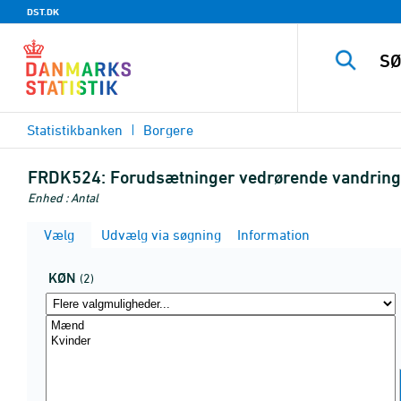
DST.DK
Statistikbanken
Borgere
FRDK524:
Forudsætninger vedrørende vandringe
Enhed : Antal
Vælg
Udvælg via søgning
Information
KØN
(2)