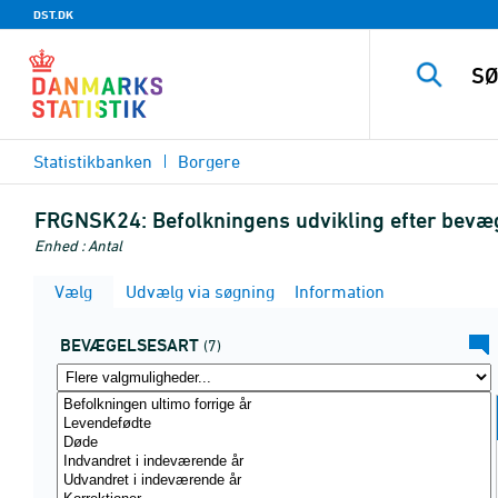
DST.DK
Statistikbanken
Borgere
FRGNSK24:
Befolkningens udvikling efter bevæ
Enhed : Antal
Vælg
Udvælg via søgning
Information
BEVÆGELSESART
(7)