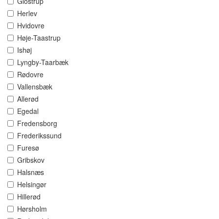
Glostrup
Herlev
Hvidovre
Høje-Taastrup
Ishøj
Lyngby-Taarbæk
Rødovre
Vallensbæk
Allerød
Egedal
Fredensborg
Frederikssund
Furesø
Gribskov
Halsnæs
Helsingør
Hillerød
Hørsholm