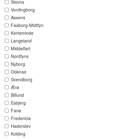
Stevns
Vordingborg
Assens
Faaborg-Midtfyn
Kerteminde
Langeland
Middelfart
Nordfyns
Nyborg
Odense
Svendborg
Ærø
Billund
Esbjerg
Fanø
Fredericia
Haderslev
Kolding