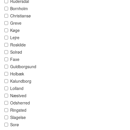
Rudersdal
Bornholm
Christiansø
Greve
Køge
Lejre
Roskilde
Solrød
Faxe
Guldborgsund
Holbæk
Kalundborg
Lolland
Næstved
Odsherred
Ringsted
Slagelse
Sorø