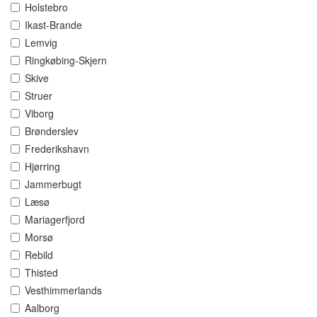
Holstebro
Ikast-Brande
Lemvig
Ringkøbing-Skjern
Skive
Struer
Viborg
Brønderslev
Frederikshavn
Hjørring
Jammerbugt
Læsø
Mariagerfjord
Morsø
Rebild
Thisted
Vesthimmerlands
Aalborg