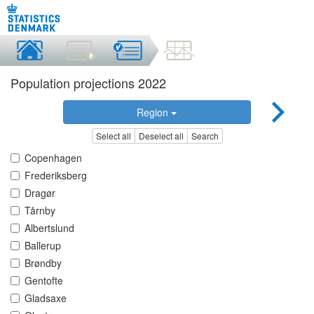
Population projections 2022
Region
Select all
Deselect all
Search
Copenhagen
Frederiksberg
Dragør
Tårnby
Albertslund
Ballerup
Brøndby
Gentofte
Gladsaxe