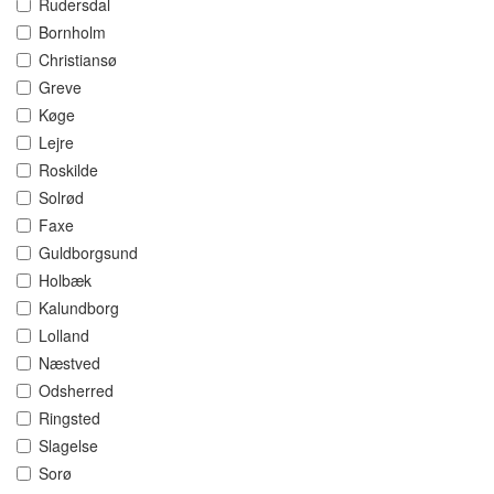
Rudersdal
Bornholm
Christiansø
Greve
Køge
Lejre
Roskilde
Solrød
Faxe
Guldborgsund
Holbæk
Kalundborg
Lolland
Næstved
Odsherred
Ringsted
Slagelse
Sorø