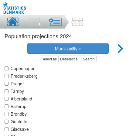
Population projections 2024
Municipality
Select all
Deselect all
Search
Copenhagen
Frederiksberg
Dragør
Tårnby
Albertslund
Ballerup
Brøndby
Gentofte
Gladsaxe