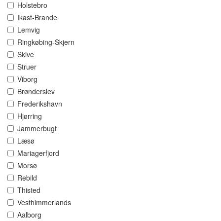
Holstebro
Ikast-Brande
Lemvig
Ringkøbing-Skjern
Skive
Struer
Viborg
Brønderslev
Frederikshavn
Hjørring
Jammerbugt
Læsø
Mariagerfjord
Morsø
Rebild
Thisted
Vesthimmerlands
Aalborg