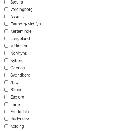
Stevns
Vordingborg
Assens
Faaborg-Midtfyn
Kerteminde
Langeland
Middelfart
Nordfyns
Nyborg
Odense
Svendborg
Ærø
Billund
Esbjerg
Fanø
Fredericia
Haderslev
Kolding