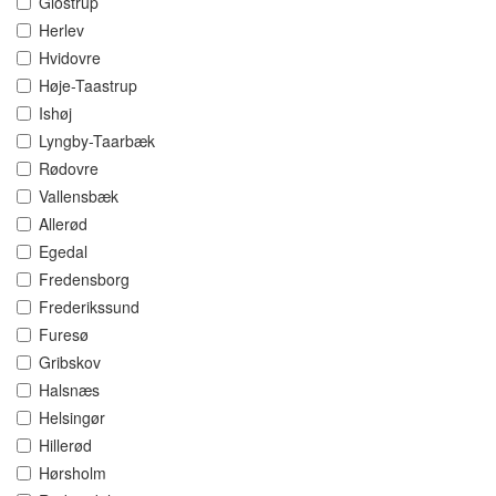
Glostrup
Herlev
Hvidovre
Høje-Taastrup
Ishøj
Lyngby-Taarbæk
Rødovre
Vallensbæk
Allerød
Egedal
Fredensborg
Frederikssund
Furesø
Gribskov
Halsnæs
Helsingør
Hillerød
Hørsholm