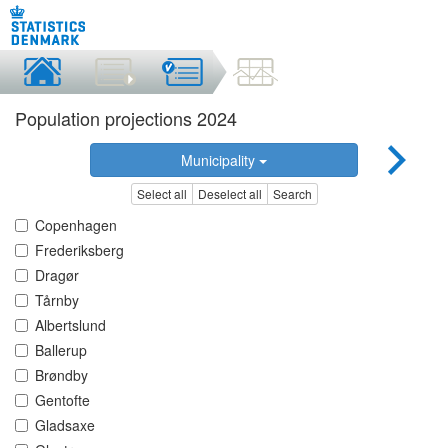
Population projections 2024
Municipality
Select all
Deselect all
Search
Copenhagen
Frederiksberg
Dragør
Tårnby
Albertslund
Ballerup
Brøndby
Gentofte
Gladsaxe