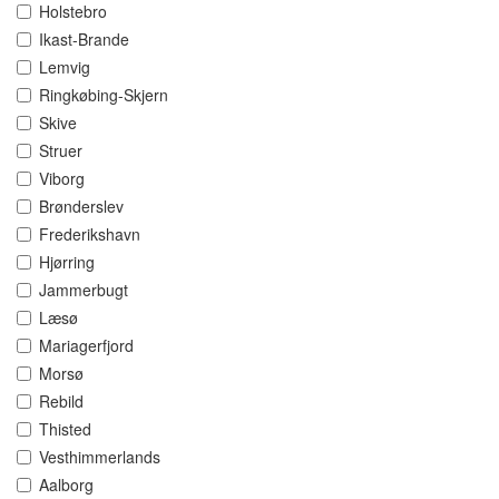
Holstebro
Ikast-Brande
Lemvig
Ringkøbing-Skjern
Skive
Struer
Viborg
Brønderslev
Frederikshavn
Hjørring
Jammerbugt
Læsø
Mariagerfjord
Morsø
Rebild
Thisted
Vesthimmerlands
Aalborg