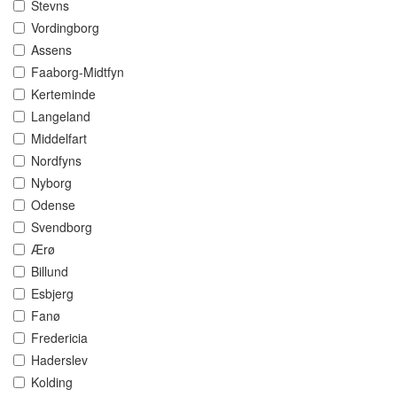
Stevns
Vordingborg
Assens
Faaborg-Midtfyn
Kerteminde
Langeland
Middelfart
Nordfyns
Nyborg
Odense
Svendborg
Ærø
Billund
Esbjerg
Fanø
Fredericia
Haderslev
Kolding