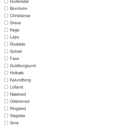
Rudersdal
Bornholm
Christiansø
Greve
Køge
Lejre
Roskilde
Solrød
Faxe
Guldborgsund
Holbæk
Kalundborg
Lolland
Næstved
Odsherred
Ringsted
Slagelse
Sorø