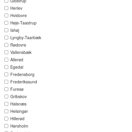
Glostrup
Herlev
Hvidovre
Høje-Taastrup
Ishøj
Lyngby-Taarbæk
Rødovre
Vallensbæk
Allerød
Egedal
Fredensborg
Frederikssund
Furesø
Gribskov
Halsnæs
Helsingør
Hillerød
Hørsholm