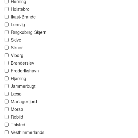
Herning
Holstebro
Ikast-Brande
Lemvig
Ringkøbing-Skjern
Skive
Struer
Viborg
Brønderslev
Frederikshavn
Hjørring
Jammerbugt
Læsø
Mariagerfjord
Morsø
Rebild
Thisted
Vesthimmerlands