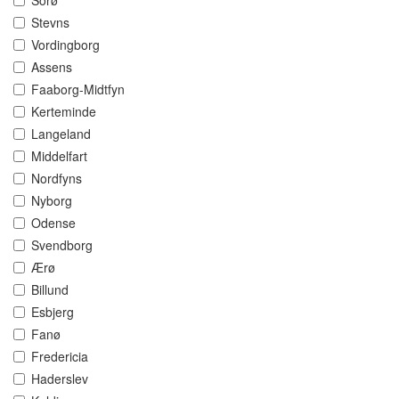
Sorø
Stevns
Vordingborg
Assens
Faaborg-Midtfyn
Kerteminde
Langeland
Middelfart
Nordfyns
Nyborg
Odense
Svendborg
Ærø
Billund
Esbjerg
Fanø
Fredericia
Haderslev