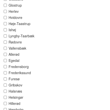
Glostrup
Herlev
Hvidovre
Høje-Taastrup
Ishøj
Lyngby-Taarbæk
Rødovre
Vallensbæk
Allerød
Egedal
Fredensborg
Frederikssund
Furesø
Gribskov
Halsnæs
Helsingør
Hillerød
Hørsholm