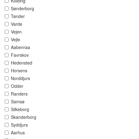
Kolding
Sønderborg
Tønder
Varde
Vejen
Vejle
Aabenraa
Favrskov
Hedensted
Horsens
Norddjurs
Odder
Randers
Samsø
Silkeborg
Skanderborg
Syddjurs
Aarhus