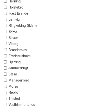
Herning
Holstebro
Ikast-Brande
Lemvig
Ringkøbing-Skjern
Skive
Struer
Viborg
Brønderslev
Frederikshavn
Hjørring
Jammerbugt
Læsø
Mariagerfjord
Morsø
Rebild
Thisted
Vesthimmerlands