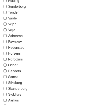
Kolding
Sønderborg
Tønder
Varde
Vejen
Vejle
Aabenraa
Favrskov
Hedensted
Horsens
Norddjurs
Odder
Randers
Samsø
Silkeborg
Skanderborg
Syddjurs
Aarhus