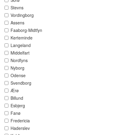
Sorø
Stevns
Vordingborg
Assens
Faaborg-Midtfyn
Kerteminde
Langeland
Middelfart
Nordfyns
Nyborg
Odense
Svendborg
Ærø
Billund
Esbjerg
Fanø
Fredericia
Haderslev