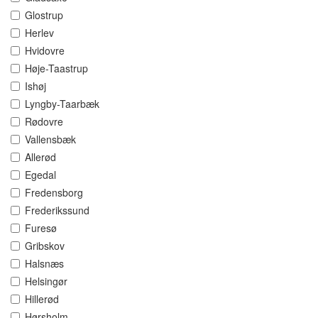
Glostrup
Herlev
Hvidovre
Høje-Taastrup
Ishøj
Lyngby-Taarbæk
Rødovre
Vallensbæk
Allerød
Egedal
Fredensborg
Frederikssund
Furesø
Gribskov
Halsnæs
Helsingør
Hillerød
Hørsholm