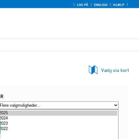
LOG PÅ
ENGLISH
HJÆLP
Vælg via kort
ÅR