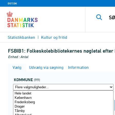
DST.DK
Statistikbanken
Kultur og fritid
FSBIB1:
Folkeskolebibliotekernes nøgletal efte
Enhed : Antal
Vælg
Udvælg via søgning
Information
KOMMUNE
(99)