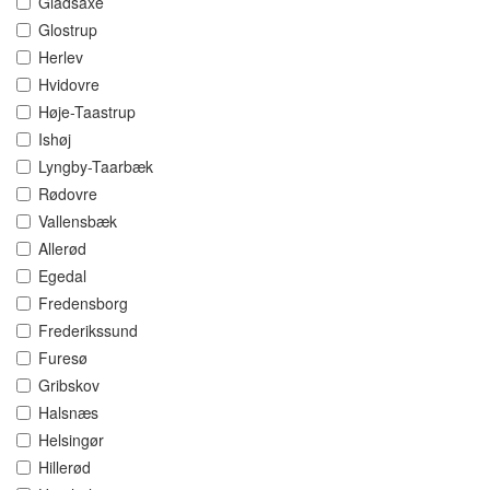
Gladsaxe
Glostrup
Herlev
Hvidovre
Høje-Taastrup
Ishøj
Lyngby-Taarbæk
Rødovre
Vallensbæk
Allerød
Egedal
Fredensborg
Frederikssund
Furesø
Gribskov
Halsnæs
Helsingør
Hillerød