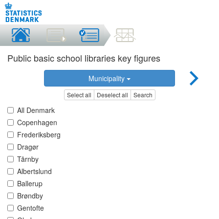
Public basic school libraries key figures
Municipality
Select all
Deselect all
Search
All Denmark
Copenhagen
Frederiksberg
Dragør
Tårnby
Albertslund
Ballerup
Brøndby
Gentofte