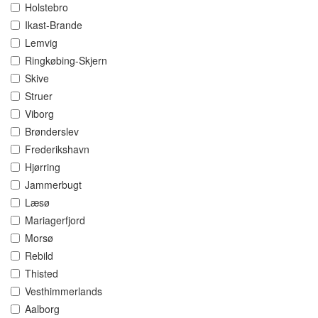
Holstebro
Ikast-Brande
Lemvig
Ringkøbing-Skjern
Skive
Struer
Viborg
Brønderslev
Frederikshavn
Hjørring
Jammerbugt
Læsø
Mariagerfjord
Morsø
Rebild
Thisted
Vesthimmerlands
Aalborg