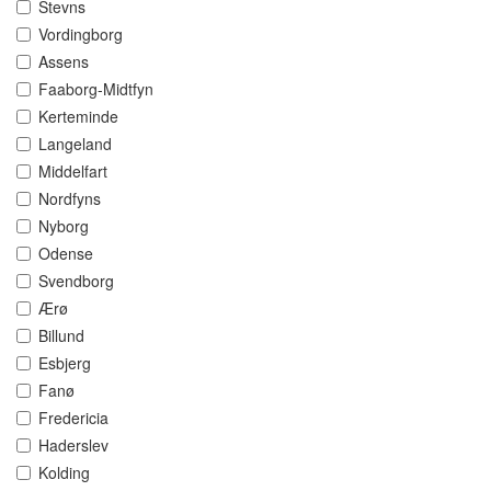
Stevns
Vordingborg
Assens
Faaborg-Midtfyn
Kerteminde
Langeland
Middelfart
Nordfyns
Nyborg
Odense
Svendborg
Ærø
Billund
Esbjerg
Fanø
Fredericia
Haderslev
Kolding