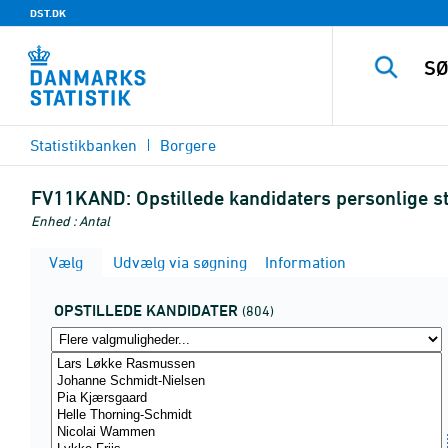
DST.DK
Statistikbanken
Borgere
FV11KAND:
Opstillede kandidaters personlige s
Enhed : Antal
Vælg
Udvælg via søgning
Information
OPSTILLEDE KANDIDATER
(804)