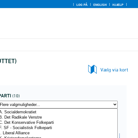
LOG PÅ
ENGLISH
HJÆLP
LUTTET)
Vælg via kort
PARTI
(10)