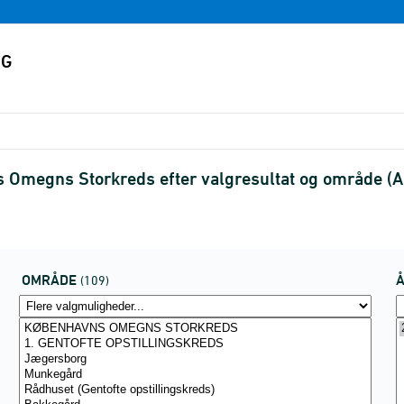
s Omegns Storkreds efter valgresultat og område 
OMRÅDE
(109)