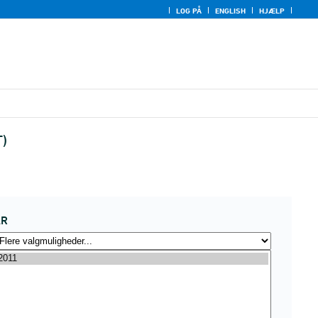
LOG PÅ
ENGLISH
HJÆLP
T)
ÅR