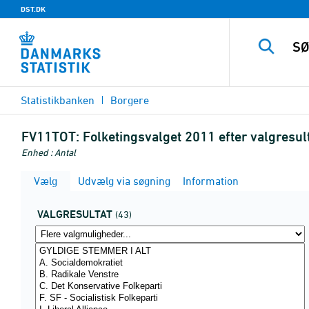
DST.DK
Statistikbanken
Borgere
FV11TOT:
Folketingsvalget 2011 efter valgresu
Enhed : Antal
Vælg
Udvælg via søgning
Information
VALGRESULTAT
(43)