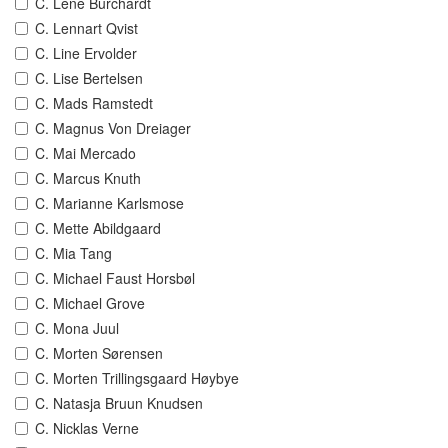
C. Lene Burchardt
C. Lennart Qvist
C. Line Ervolder
C. Lise Bertelsen
C. Mads Ramstedt
C. Magnus Von Dreiager
C. Mai Mercado
C. Marcus Knuth
C. Marianne Karlsmose
C. Mette Abildgaard
C. Mia Tang
C. Michael Faust Horsbøl
C. Michael Grove
C. Mona Juul
C. Morten Sørensen
C. Morten Trillingsgaard Høybye
C. Natasja Bruun Knudsen
C. Nicklas Verne