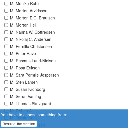
M. Monika Rubin
M. Morten Arvidsson
M. Morten E.G. Brautsch
M. Morten Hell
M. Nanna W. Gotfredsen
M. Nikolaj C. Andersen
M. Pernille Christensen
M. Peter Have
M. Rasmus Lund-Nielsen
M. Rosa Eriksen
M. Sara Pernille Jespersen
M. Sten Larsen
M. Susan Kronborg
M. Søren Vanting
M. Thomas Skovgaard
M. Zishan Ali
You have to choose something from:
M. Özkan Kocak
Result of the election
O. Alex Ahrendtsen