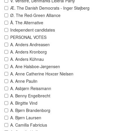
V. Venstre, Denmarks Liberal Party
Æ. The Danish Democrats - Inger Støjberg
Ø. The Red-Green Alliance
Å. The Alternative
Independent candidates
PERSONAL VOTES
A. Anders Andreasen
A. Anders Kronborg
A. Anders Kühnau
A. Ane Halsboe-Jørgensen
A. Anne Catherine Hoxcer Nielsen
A. Anne Paulin
A. Asbjørn Reissmann
A. Benny Engelbrecht
A. Birgitte Vind
A. Bjørn Brandenborg
A. Bjørn Laursen
A. Camilla Fabricius