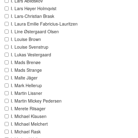
I. Lars Abildskov
I. Lars Høyer Holmqvist
I. Lars-Christian Brask
I. Laura Emilie Fabricius-Lauritzen
I. Line Østergaard Olsen
I. Louise Brown
I. Louise Svenstrup
I. Lukas Vestergaard
I. Mads Brenøe
I. Mads Strange
I. Malte Jäger
I. Mark Hellerup
I. Martin Lissner
I. Martin Mickey Pedersen
I. Merete Riisager
I. Michael Klausen
I. Michael Melchert
I. Michael Rask