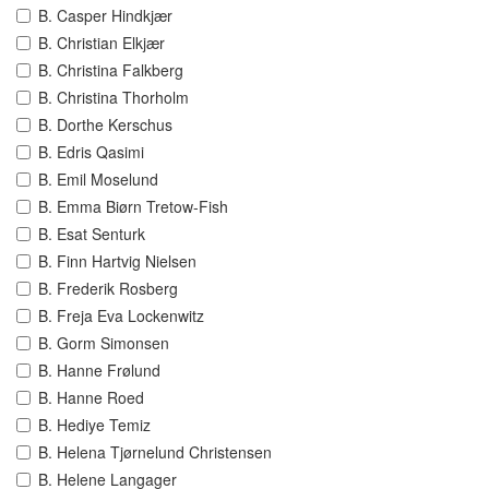
B. Casper Hindkjær
B. Christian Elkjær
B. Christina Falkberg
B. Christina Thorholm
B. Dorthe Kerschus
B. Edris Qasimi
B. Emil Moselund
B. Emma Biørn Tretow-Fish
B. Esat Senturk
B. Finn Hartvig Nielsen
B. Frederik Rosberg
B. Freja Eva Lockenwitz
B. Gorm Simonsen
B. Hanne Frølund
B. Hanne Roed
B. Hediye Temiz
B. Helena Tjørnelund Christensen
B. Helene Langager