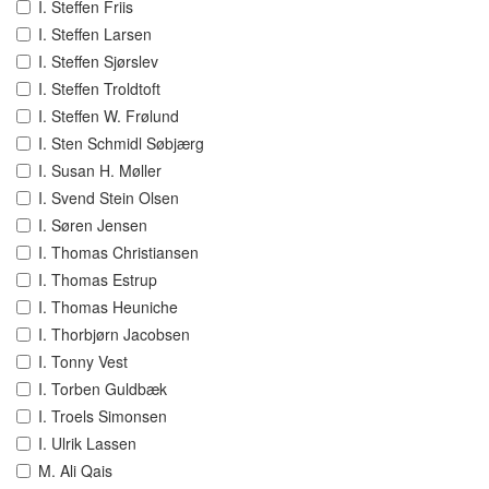
I. Steffen Friis
I. Steffen Larsen
I. Steffen Sjørslev
I. Steffen Troldtoft
I. Steffen W. Frølund
I. Sten Schmidl Søbjærg
I. Susan H. Møller
I. Svend Stein Olsen
I. Søren Jensen
I. Thomas Christiansen
I. Thomas Estrup
I. Thomas Heuniche
I. Thorbjørn Jacobsen
I. Tonny Vest
I. Torben Guldbæk
I. Troels Simonsen
I. Ulrik Lassen
M. Ali Qais