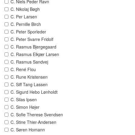
C. Niels Peder Ravn
C. Nikolaj Bøgh
C. Per Larsen
C. Pernille Birch
C. Peter Sporleder
C. Peter Svarre Fridolf
C. Rasmus Bjergegaard
C. Rasmus Elkjær Larsen
C. Rasmus Sandvej
C. René Flou
C. Rune Kristensen
C. Siff Tang Lassen
C. Sigurd Hebo Lønholdt
C. Silas Ipsen
C. Simon Højer
C. Sofie Therese Svendsen
C. Stine Thier-Andersen
C. Søren Homann