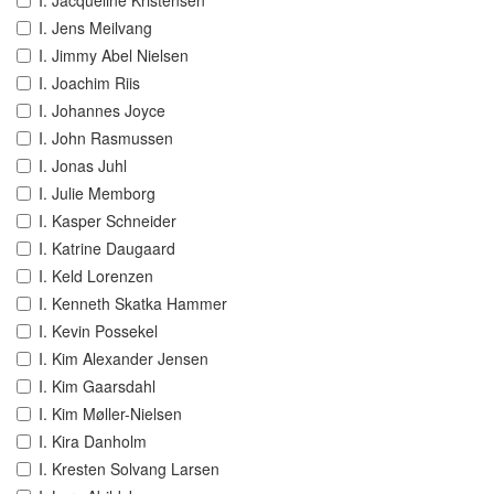
I. Jacqueline Kristensen
I. Jens Meilvang
I. Jimmy Abel Nielsen
I. Joachim Riis
I. Johannes Joyce
I. John Rasmussen
I. Jonas Juhl
I. Julie Memborg
I. Kasper Schneider
I. Katrine Daugaard
I. Keld Lorenzen
I. Kenneth Skatka Hammer
I. Kevin Possekel
I. Kim Alexander Jensen
I. Kim Gaarsdahl
I. Kim Møller-Nielsen
I. Kira Danholm
I. Kresten Solvang Larsen