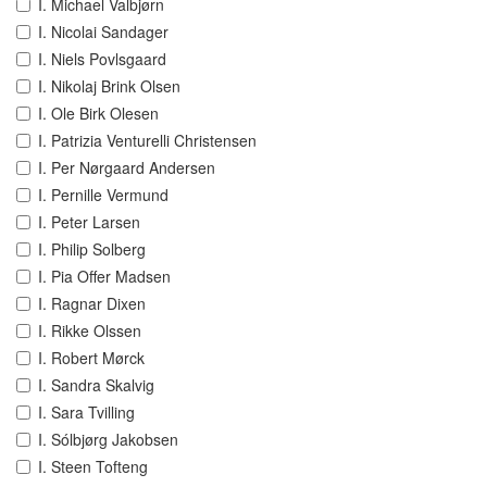
I. Michael Valbjørn
I. Nicolai Sandager
I. Niels Povlsgaard
I. Nikolaj Brink Olsen
I. Ole Birk Olesen
I. Patrizia Venturelli Christensen
I. Per Nørgaard Andersen
I. Pernille Vermund
I. Peter Larsen
I. Philip Solberg
I. Pia Offer Madsen
I. Ragnar Dixen
I. Rikke Olssen
I. Robert Mørck
I. Sandra Skalvig
I. Sara Tvilling
I. Sólbjørg Jakobsen
I. Steen Tofteng