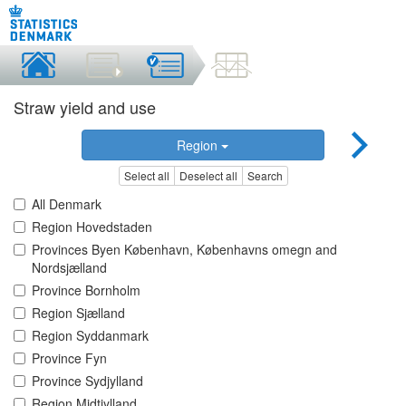
Straw yield and use
Region
Select all
Deselect all
Search
All Denmark
Region Hovedstaden
Provinces Byen København, Københavns omegn and
Nordsjælland
Province Bornholm
Region Sjælland
Region Syddanmark
Province Fyn
Province Sydjylland
Region Midtjylland