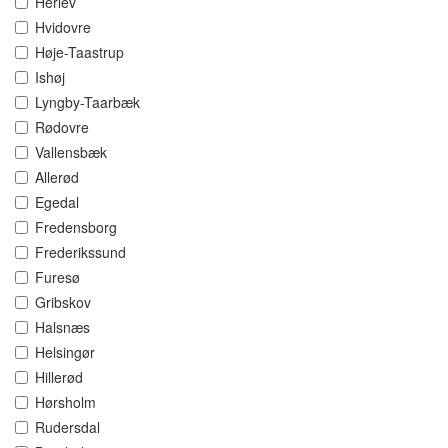
Herlev
Hvidovre
Høje-Taastrup
Ishøj
Lyngby-Taarbæk
Rødovre
Vallensbæk
Allerød
Egedal
Fredensborg
Frederikssund
Furesø
Gribskov
Halsnæs
Helsingør
Hillerød
Hørsholm
Rudersdal