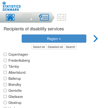
Recipients of disability services
Region
Select all
Deselect all
Search
Copenhagen
Frederiksberg
Tårnby
Albertslund
Ballerup
Brøndby
Gentofte
Gladsaxe
Glostrup