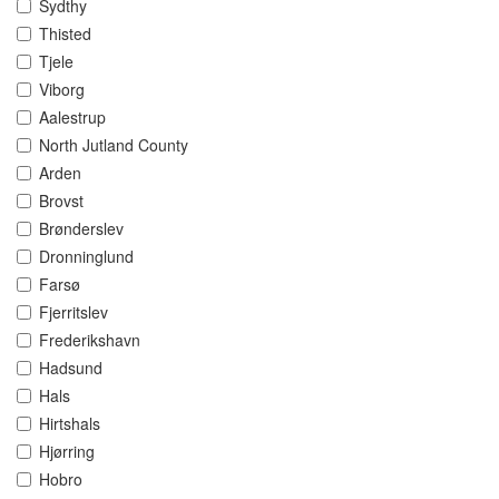
Sydthy
Thisted
Tjele
Viborg
Aalestrup
North Jutland County
Arden
Brovst
Brønderslev
Dronninglund
Farsø
Fjerritslev
Frederikshavn
Hadsund
Hals
Hirtshals
Hjørring
Hobro