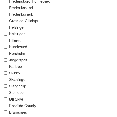
Fredensborg-Humlebæk
Frederikssund
Frederiksværk
Græsted-Gilleleje
Helsinge
Helsingør
Hillerød
Hundested
Hørsholm
Jægerspris
Karlebo
Skibby
Skævinge
Slangerup
Stenløse
Ølstykke
Roskilde County
Bramsnæs