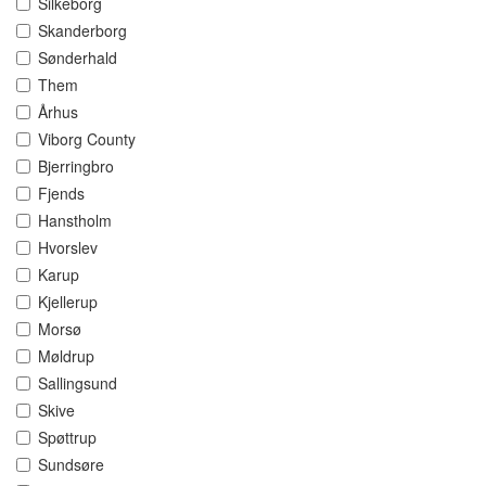
Silkeborg
Skanderborg
Sønderhald
Them
Århus
Viborg County
Bjerringbro
Fjends
Hanstholm
Hvorslev
Karup
Kjellerup
Morsø
Møldrup
Sallingsund
Skive
Spøttrup
Sundsøre