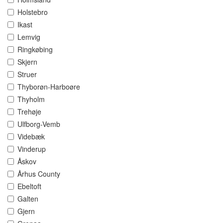
Holstebro
Ikast
Lemvig
Ringkøbing
Skjern
Struer
Thyborøn-Harboøre
Thyholm
Trehøje
Ulfborg-Vemb
Videbæk
Vinderup
Åskov
Århus County
Ebeltoft
Galten
Gjern