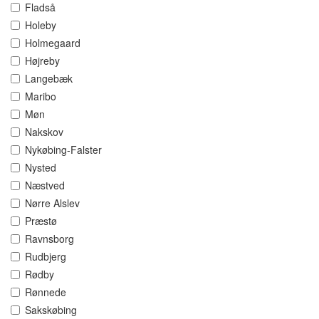
Fladså
Holeby
Holmegaard
Højreby
Langebæk
Maribo
Møn
Nakskov
Nykøbing-Falster
Nysted
Næstved
Nørre Alslev
Præstø
Ravnsborg
Rudbjerg
Rødby
Rønnede
Sakskøbing