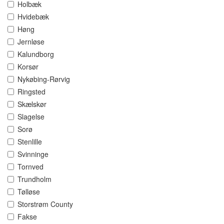
Holbæk
Hvidebæk
Høng
Jernløse
Kalundborg
Korsør
Nykøbing-Rørvig
Ringsted
Skælskør
Slagelse
Sorø
Stenlille
Svinninge
Tornved
Trundholm
Tølløse
Storstrøm County
Fakse