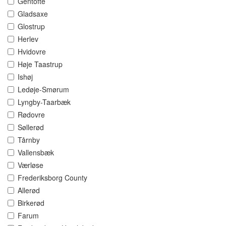
Gentofte
Gladsaxe
Glostrup
Herlev
Hvidovre
Høje Taastrup
Ishøj
Ledøje-Smørum
Lyngby-Taarbæk
Rødovre
Søllerød
Tårnby
Vallensbæk
Værløse
Frederiksborg County
Allerød
Birkerød
Farum