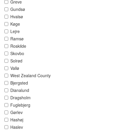
Greve
Gundsø
Hvalsø
Køge
Lejre
Ramsø
Roskilde
Skovbo
Solrød
Vallø
West Zealand County
Bjergsted
Dianalund
Dragsholm
Fuglebjerg
Gørlev
Hashøj
Haslev