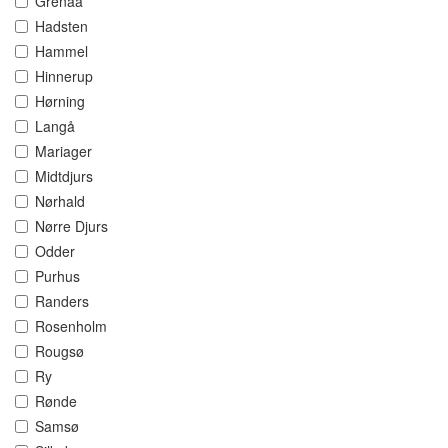
Grenaa
Hadsten
Hammel
Hinnerup
Hørning
Langå
Mariager
Midtdjurs
Nørhald
Nørre Djurs
Odder
Purhus
Randers
Rosenholm
Rougsø
Ry
Rønde
Samsø