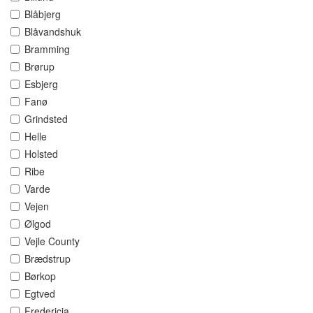
Blåbjerg
Blåvandshuk
Bramming
Brørup
Esbjerg
Fanø
Grindsted
Helle
Holsted
Ribe
Varde
Vejen
Ølgod
Vejle County
Brædstrup
Børkop
Egtved
Fredericia