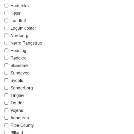
Haderslev
Højer
Lundtoft
Løgumkloster
Nordborg
Nørre Rangstrup
Rødding
Rødekro
Skærbæk
Sundeved
Sydals
Sønderborg
Tinglev
Tønder
Vojens
Aabenraa
Ribe County
Billund