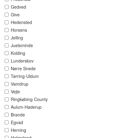
Gedved
Give
Hedensted
Horsens
Jelling
Juelsminde
Kolding
Lunderskov
Nørre Snede
Tørring-Uldum
Vamdrup
Vejle
Ringkøbing County
Aulum-Haderup
Brande
Egvad
Herning
Holmsland