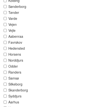
Kolding
Sønderborg
Tønder
Varde
Vejen
Vejle
Aabenraa
Favrskov
Hedensted
Horsens
Norddjurs
Odder
Randers
Samsø
Silkeborg
Skanderborg
Syddjurs
Aarhus