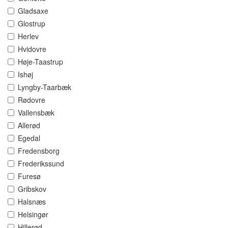
Gladsaxe
Glostrup
Herlev
Hvidovre
Høje-Taastrup
Ishøj
Lyngby-Taarbæk
Rødovre
Vallensbæk
Allerød
Egedal
Fredensborg
Frederikssund
Furesø
Gribskov
Halsnæs
Helsingør
Hillerød