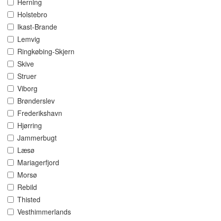
Herning
Holstebro
Ikast-Brande
Lemvig
Ringkøbing-Skjern
Skive
Struer
Viborg
Brønderslev
Frederikshavn
Hjørring
Jammerbugt
Læsø
Mariagerfjord
Morsø
Rebild
Thisted
Vesthimmerlands