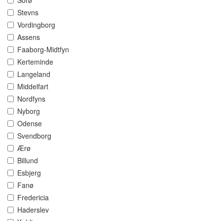
Sorø
Stevns
Vordingborg
Assens
Faaborg-Midtfyn
Kerteminde
Langeland
Middelfart
Nordfyns
Nyborg
Odense
Svendborg
Ærø
Billund
Esbjerg
Fanø
Fredericia
Haderslev